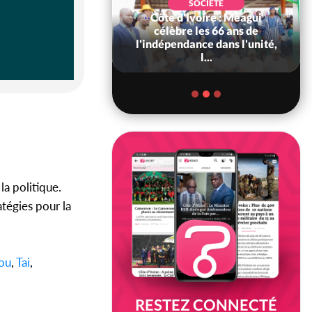
SOCIÉTÉ
SOCIÉTÉ
Ivoire : Méagui
Côte d'Ivoire-Mali :
e les 66 ans de
L'entrepreneur malien
ance dans l'unité,
Adama Kanté dans les
l...
mailles de...
la politique.
atégies pour la
ou
,
Tai
,
RESTEZ CONNECTÉ