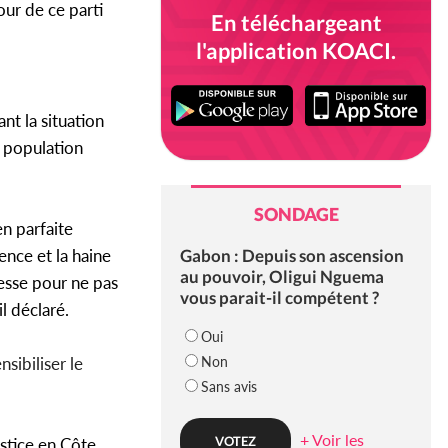
our de ce parti
En téléchargeant
l'application KOACI.
nt la situation
la population
SONDAGE
en parfaite
Gabon : Depuis son ascension
ence et la haine
au pouvoir, Oligui Nguema
esse pour ne pas
vous parait-il compétent ?
il déclaré.
Oui
Non
sibiliser le
Sans avis
+ Voir les
ustice en Côte