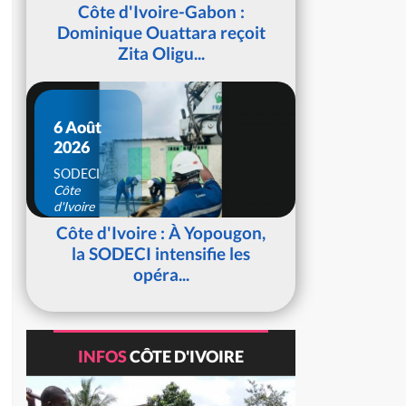
d'Ivoire
Côte d'Ivoire-Gabon :
Dominique Ouattara reçoit
Zita Oligu...
6 Août
2026
SODECI
Côte
d'Ivoire
Côte d'Ivoire : À Yopougon,
la SODECI intensifie les
opéra...
INFOS
CÔTE D'IVOIRE