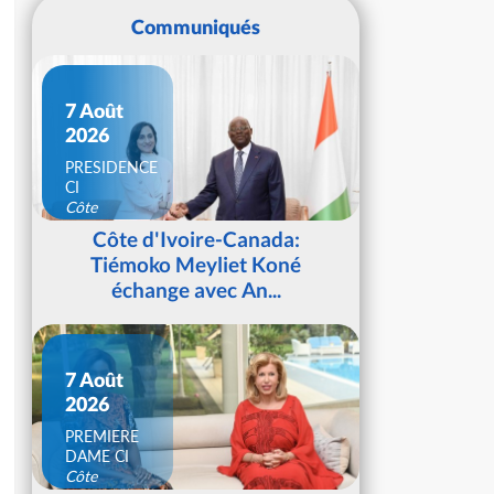
Communiqués
7 Août
2026
PRESIDENCE
CI
Côte
d'Ivoire
Côte d'Ivoire-Canada:
Tiémoko Meyliet Koné
échange avec An...
7 Août
2026
PREMIERE
DAME CI
Côte