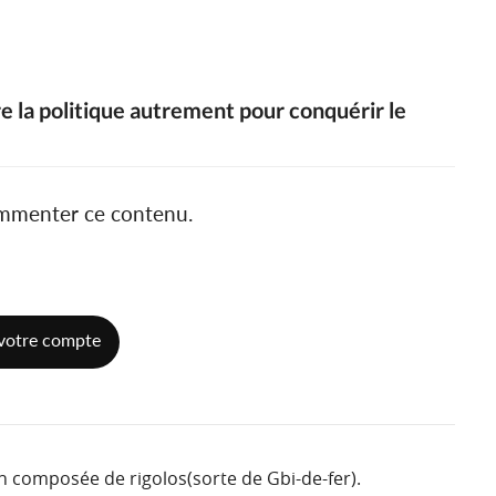
re la politique autrement pour conquérir le
ommenter ce contenu.
votre compte
n composée de rigolos(sorte de Gbi-de-fer).