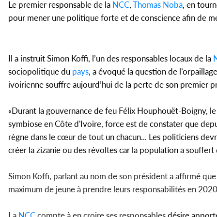
Le premier responsable de la
NCC
,
Thomas Noba
, en tour
pour mener une politique forte et de conscience afin de m
Il a instruit Simon Koffi, l’un des responsables locaux de la
sociopolitique du
pays
, a évoqué la question de l’orpaillage
ivoirienne souffre aujourd’hui de la perte de son premier 
«Durant la gouvernance de feu Félix Houphouët-Boigny, le pèr
symbiose en Côte d'Ivoire, force est de constater que depuis
règne dans le cœur de tout un chacun... Les politiciens devr
créer la zizanie ou des révoltes car la population a souffert d
Simon Koffi, parlant au nom de son président a affirmé que
maximum de jeune à prendre leurs responsabilités en 2020
La
NCC
compte à en croire ses responsables
désire apporte