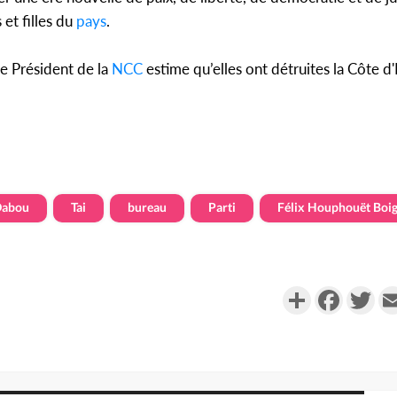
s et filles du
pays
.
le Président de la
NCC
estime qu’elles ont détruites la Côte d'
Dabou
Tai
bureau
Parti
Félix Houphouët Boi
Partager
Faceboo
Twi