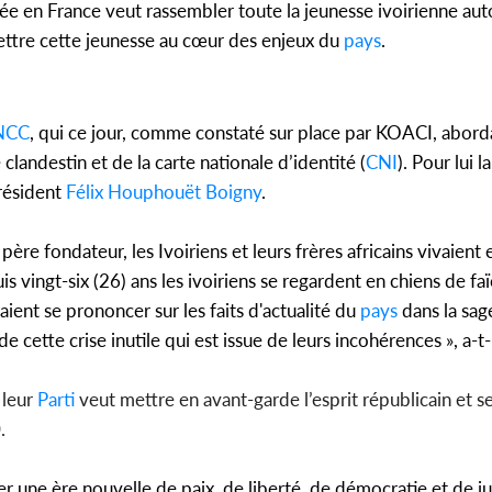
née en France veut rassembler toute la jeunesse ivoirienne aut
ettre cette jeunesse au cœur des enjeux du
pays
.
NCC
, qui ce jour, comme constaté sur place par KOACI, aborda
 clandestin et de la carte nationale d’identité (
CNI
). Pour lui 
président
Félix Houphouët Boigny
.
e fondateur, les Ivoiriens et leurs frères africains vivaient 
 vingt-six (26) ans les ivoiriens se regardent en chiens de faï
aient se prononcer sur les faits d'actualité du
pays
dans la sag
e cette crise inutile qui est issue de leurs incohérences », a-t-
 leur
Parti
veut mettre en avant-garde l’esprit républicain et sen
.
r une ère nouvelle de paix, de liberté, de démocratie et de j