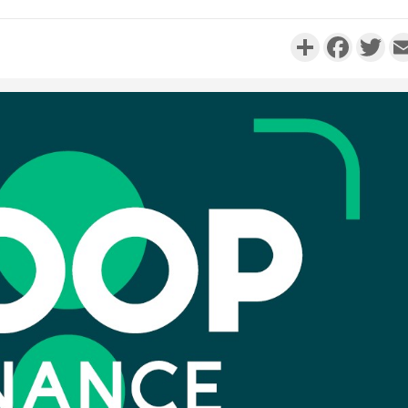
Partager
Faceboo
Twi
SOCIÉTÉ
Côte d'Ivoire : Stocks
résiduels de cacao, des
Côte d'
sociétés coopératives et
nouvvel
ach...
l'Afrique c
Côte d'I
POLITIQUE
Côte d'Ivoire : Diplomatie,
cél
Abidjan consolide ses
l'indépen
partenariats avec New Del...
A