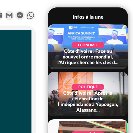
k
tter
Email
Gmail
Messenger
WhatsApp
Infos à la une
ECONOMIE
SOCIÉTÉ
Ivoire : Face au
Côte d'Ivoire : Indépendance,
 ordre mondial,
le GNL Apalo Touré aux
herche les clés d...
Gendarmes : « Renouvel...
POLITIQUE
voire : Après la
SOCIÉTÉ
ébration de
Côte d'Ivoire : L'arnaque au
dance à Yopougon,
Mobile Money par liens
lassane...
frauduleux se répand ac...