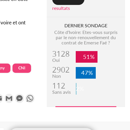
resultats
Ivoire et ont
DERNIER SONDAGE
Côte d'Ivoire: Etes-vous surpris
par le non-renouvellement du
contrat de Emerse Faé ?
3128
51%
Oui
2902
gny
CNI
47%
Non
112
2%
Sans avis
k
tter
Email
Gmail
Messenger
WhatsApp