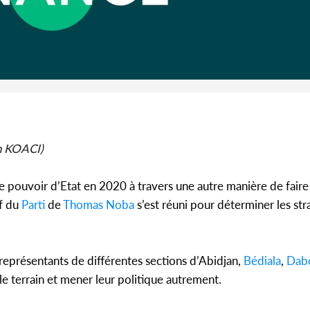
Côte d'
SOCIÉTÉ
Côte d'Ivoire : Concours
célèbr
CAFOP 2026, les résultats
l'indépend
d'admissibilité (1er tou...
h KOACI)
le pouvoir d’Etat en 2020 à travers une autre manière de faire 
f du
Parti
de
Thomas Noba
s’est réuni pour déterminer les str
 représentants de différentes sections d’Abidjan,
Bédiala
,
Dab
 terrain et mener leur politique autrement.