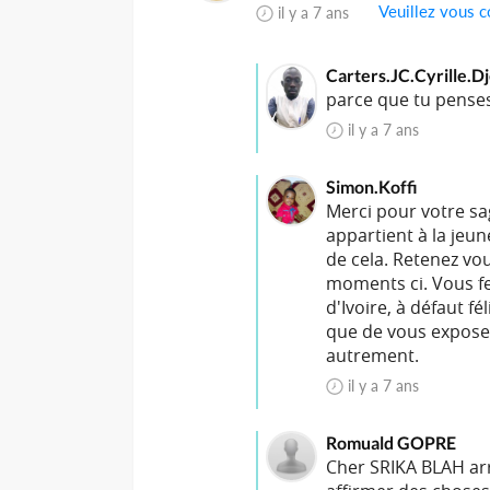
Veuillez vous c
il y a 7 ans
Carters.JC.Cyrille.D
parce que tu penses 
il y a 7 ans
Simon.Koffi
Merci pour votre sa
appartient à la jeu
de cela. Retenez vo
moments ci. Vous fe
d'Ivoire, à défaut fé
que de vous exposer
autrement.
il y a 7 ans
Romuald GOPRE
Cher SRIKA BLAH arr