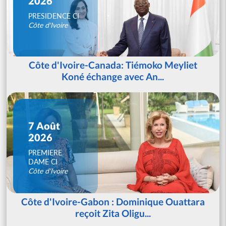
2026
PRESIDENCE CI
Côte d'Ivoire
Côte d'Ivoire-Canada: Tiémoko Meyliet
Koné échange avec An...
7 Août
2026
PREMIERE
DAME CI
Côte d'Ivoire
Côte d'Ivoire-Gabon : Dominique Ouattara
reçoit Zita Oligu...