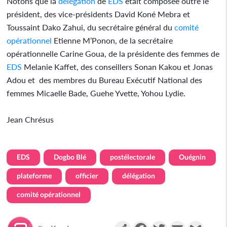
Notons que la
délégation
de
EDS
était composée outre le
président, des vice-présidents David Koné Mebra et
Toussaint Dako Zahui, du secrétaire général du
comité
opérationnel
Etienne M’Ponon, de la secrétaire
opérationnelle Carine Goua, de la présidente des femmes de
EDS
Melanie Kaffet, des conseillers Sonan Kakou et Jonas
Adou et des membres du Bureau Exécutif National des
femmes Micaelle Bade, Guehe Yvette, Yohou Lydie.
Jean Chrésus
EDS
Dogbo Blé
postélectorale
Ouégnin
plateforme
officier
délégation
comité opérationnel
Partager
Facebook
Twitter
Email
Gmail