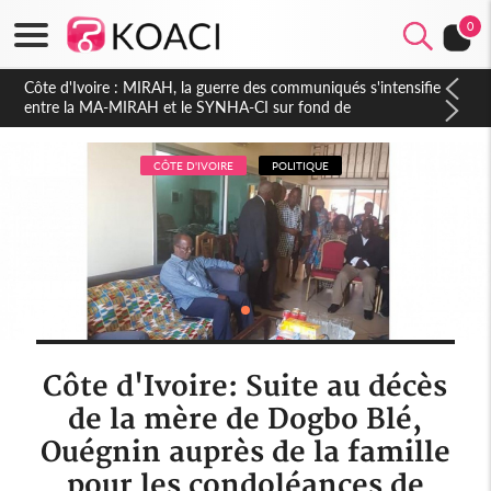
0
Côte d'Ivoire : Indépendance 2026, Thiam plaide pour un
environnement démocratique plus apaisé
CÔTE D'IVOIRE
POLITIQUE
Côte d'Ivoire: Suite au décès
de la mère de Dogbo Blé,
Ouégnin auprès de la famille
pour les condoléances de