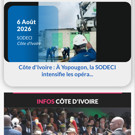
6 Août
2026
SODECI
Côte d'Ivoire
Côte d'Ivoire : À Yopougon, la SODECI
intensifie les opéra...
INFOS
CÔTE D'IVOIRE