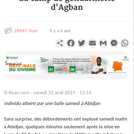
d'Agban
28845 Vues
Il y a 6 ans
Partager
Facebook
Twitter
Email
Gmail
Messen
W
© Koaci.com - samedi 31 août 2019 - 12:14
individu atteint par une balle samedi à Abidjan
Sans surprise, des débordements ont explosé samedi matin
à Abidjan, quelques minutes seulement après la mise en