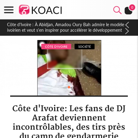
0
Côte d'Ivoire : À Abidjan, Amadou Oury Bah admire le modèle
ivoirien et veut s'en inspirer pour accélérer le développement
de la Guinée
CÔTE D'IVOIRE
SOCIÉTÉ
Côte d'Ivoire: Les fans de DJ
Arafat deviennent
incontrôlables, des tirs près
du camp de gendarmerie