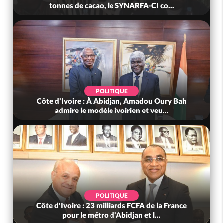
mutuelle, le SYNHA-CI saisi...
POLITIQUE
Côte d'Ivoire : Violences tragiques à Kossandji
(Mé) ayant fait 03 morts, A...
SOCIÉTÉ
Côte d'Ivoire : « On ne veut pas mourir chez
nous », crient des habitants d...