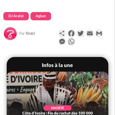
DJ Arafat
Agban
Partager
Facebook
Twitter
Email
Gmail
Par
Koaci
Messenger
WhatsApp
Infos à la une
SOCIÉTÉ
Côte d'Ivoire : MIRAH, bras de fer autour de la