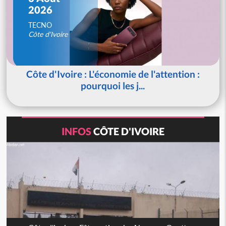
2026
TECNO
Côte d'Ivoire
Côte d'Ivoire : L'économie de l'attention :
pourquoi les j...
INFOS
CÔTE D'IVOIRE