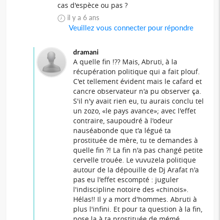
cas d'espèce ou pas ?
il y a 6 ans
Veuillez vous connecter pour répondre
dramani
A quelle fin !?? Mais, Abruti, à la
récupération politique qui a fait plouf.
C'et tellement évident mais le cafard et
cancre observateur n'a pu observer ça.
S'il n'y avait rien eu, tu aurais conclu tel
un zozo, «le pays avance»; avec l'effet
contraire, saupoudré à l'odeur
nauséabonde que t'a légué ta
prostituée de mère, tu te demandes à
quelle fin ?! La fin n'a pas changé petite
cervelle trouée. Le vuvuzela politique
autour de la dépouille de Dj Arafat n'a
pas eu l'effet escompté : juguler
l'indiscipline notoire des «chinois».
Hélas!! Il y a mort d'hommes. Abruti à
plus l'infini. Et pour ta question à la fin,
pose la à ta prostituée de mémé