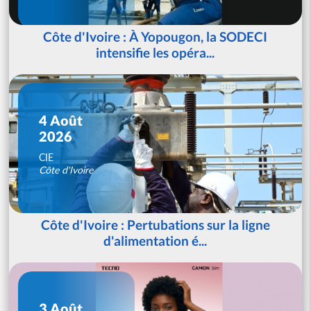
Côte d'Ivoire : À Yopougon, la SODECI
intensifie les opéra...
4 Août
2026
CIE
Côte d'Ivoire
Côte d'Ivoire : Pertubations sur la ligne
d'alimentation é...
3 Août