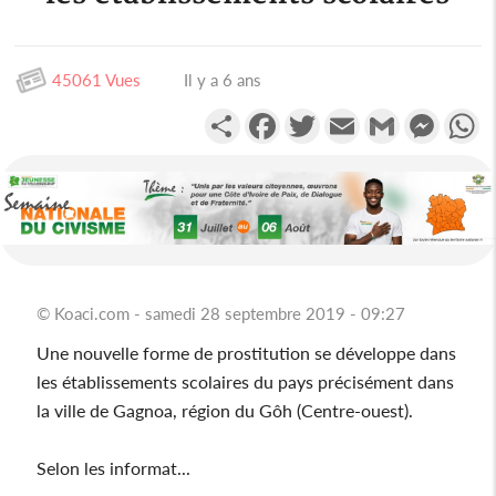
45061 Vues
Il y a 6 ans
Partager
Facebook
Twitter
Email
Gmail
Messen
W
© Koaci.com - samedi 28 septembre 2019 - 09:27
Une nouvelle forme de prostitution se développe dans
les établissements scolaires du pays précisément dans
la ville de Gagnoa, région du Gôh (Centre-ouest).
Selon les informat...