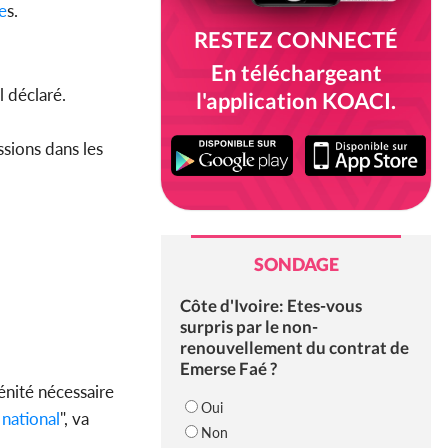
e
s.
RESTEZ CONNECTÉ
En téléchargeant
 déclaré.
l'application KOACI.
sions dans les
SONDAGE
Côte d'Ivoire: Etes-vous
surpris par le non-
renouvellement du contrat de
Emerse Faé ?
énité nécessaire
Oui
national
", va
Non