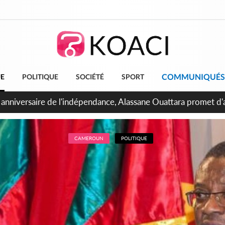
COMMUNIQUÉS
UE
POLITIQUE
SOCIÉTÉ
SPORT
bidjan, Amadou Oury Bah admire le modèle ivoirien et veut s'e
 la Guinée
CAMEROUN
POLITIQUE