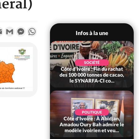
éral)
k
tter
Email
Gmail
Messenger
WhatsApp
Infos à la une
POLITIQUE
SOCIÉTÉ
re : Fête nationale,
Côte d'Ivoire : Fin du rachat
Ouattara accorde
des 100 000 tonnes de cacao,
âce à 4 661...
le SYNARFA-CI co...
POLITIQUE
d'Ivoire : 66è
POLITIQUE
versaire de
Côte d'Ivoire : À Abidjan,
ndance, Alassane
Amadou Oury Bah admire le
ara prome...
modèle ivoirien et veu...