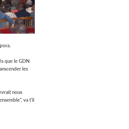
spora.
ués que le GDN
ranscender les
devrait nous
semble", va t'il