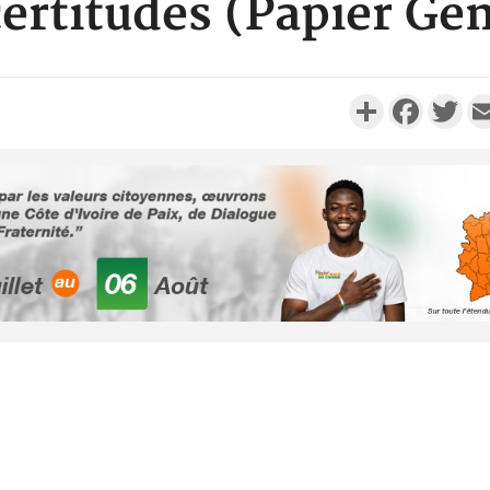
certitudes (Papier Gén
Partager
Faceboo
Twi
Côte d'Ivoi
Alassane 
la gr
Côte 
anni
l'indépe
Ouatt