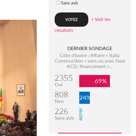
Sans avis
+ Voir les
resultats
DERNIER SONDAGE
Côte d'Ivoire : Affaire « Italia
Construction » sans ou avec faux
ACD, financement «...
2355
69%
Oui
808
24%
Non
226
7%
Sans avis