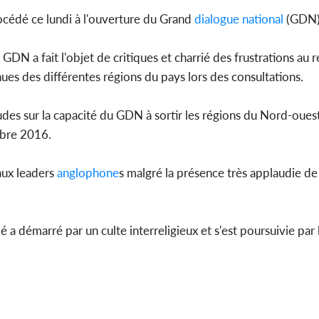
cédé ce lundi à l'ouverture du Grand
dialogue
national
(GDN
N a fait l'objet de critiques et charrié des frustrations au r
Côte d'Ivoi
ues des différentes régions du pays lors des consultations.
Mamad
conseiller
es sur la capacité du GDN à sortir les régions du Nord-oues
obre 2016.
aux leaders
anglophone
s malgré la présence très applaudie de
a démarré par un culte interreligieux et s'est poursuivie par 