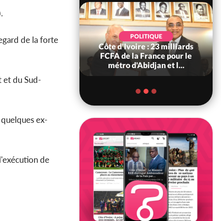
).
POLITIQUE
POLITIQUE
egard de la forte
re : Décrispation ?
Côte d'Ivoire : 23 milliards
ou Traoré ex
FCFA de la France pour le
 de Soro a recou...
métro d'Abidjan et l...
t et du Sud-
 quelques ex-
l'exécution de