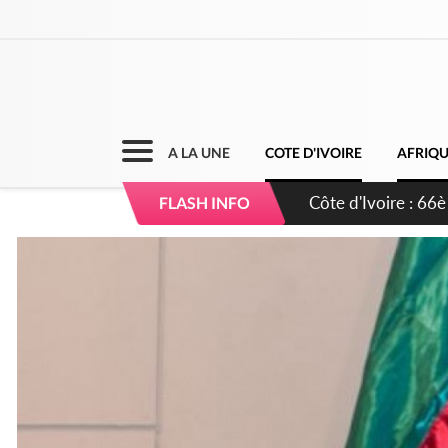
A LA UNE
COTE D'IVOIRE
AFRIQ
Côte d'Ivoire : À A
FLASH INFO
développement de