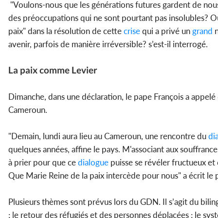
"Voulons-nous que les générations futures gardent de nous 
des préoccupations qui ne sont pourtant pas insolubles? Ou
paix" dans la résolution de cette
crise
qui a privé un
grand
n
avenir, parfois de manière irréversible? s’est-il interrogé.
La paix comme Levier
Dimanche, dans une déclaration, le pape François a appelé d
Cameroun.
"Demain, lundi aura lieu au Cameroun, une rencontre du
di
quelques années, affine le pays. M'associant aux souffranc
à prier pour que ce
dialogue
puisse se révéler fructueux et 
Que Marie Reine de la paix intercède pour nous" a écrit le
Plusieurs thèmes sont prévus lors du GDN. Il s’agit du bili
; le retour des réfugiés et des personnes déplacées ; le syst