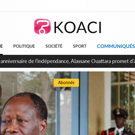
COMMUNIQUÉS
UE
POLITIQUE
SOCIÉTÉ
SPORT
Abidjan, Amadou Oury Bah admire le modèle ivoirien et veut s'e
 la Guinée
Abonnés