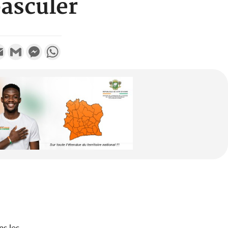
basculer
k
tter
Email
Gmail
Messenger
WhatsApp
s les...