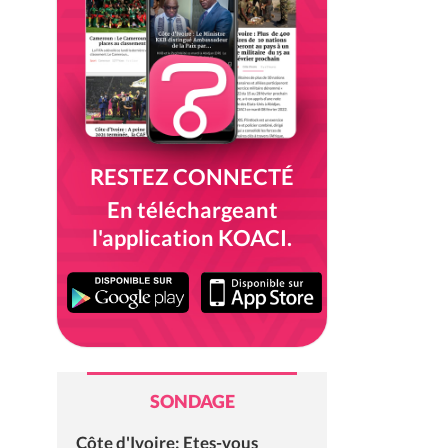
RESTEZ CONNECTÉ
En téléchargeant
l'application KOACI.
SONDAGE
Côte d'Ivoire: Etes-vous