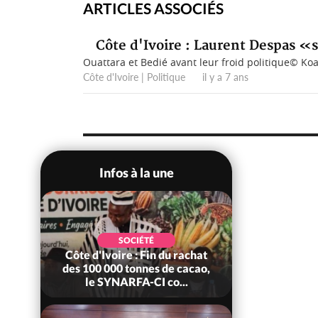
ARTICLES ASSOCIÉS
Côte d'Ivoire : Laurent Despas «si
Ouattara et Bedié avant leur froid politique© Koac
Côte d'Ivoire | Politique il y a 7 ans
Infos à la une
SOCIÉTÉ
S
nale,
Côte d'Ivoire : Fin du rachat
Côte d'Ivoi
rde
des 100 000 tonnes de cacao,
de fer autou
le SYNARFA-CI co...
le SYNHA