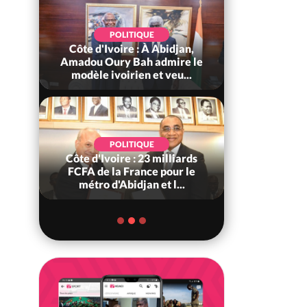
POLITIQUE
PO
Côte d'Ivoire : À Abidjan,
Côte d'Ivo
ne
Amadou Oury Bah admire le
tragiques à
modèle ivoirien et veu...
ayant fait
POLITIQUE
S
on ?
Côte d'Ivoire : 23 milliards
Côte d'Ivoi
FCFA de la France pour le
pas mourir ch
u...
métro d'Abidjan et l...
des ha