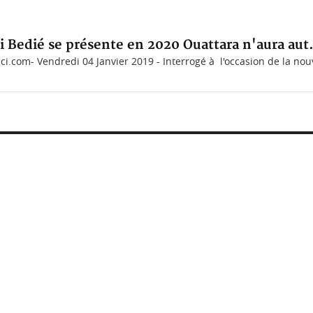
 Bedié se présente en 2020 Ouattara n'aura aut.
i.com- Vendredi 04 Janvier 2019 - Interrogé à l'occasion de la nouve
OCIÉTÉ
re : MIRAH, bras
r de la mutuelle,
-CI saisi...