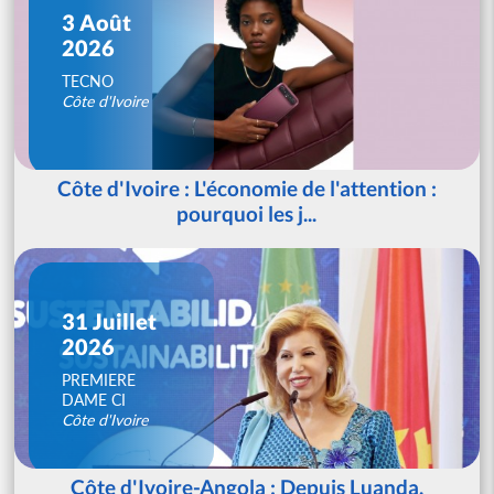
3 Août
2026
TECNO
Côte d'Ivoire
Côte d'Ivoire : L'économie de l'attention :
pourquoi les j...
31 Juillet
2026
PREMIERE
DAME CI
Côte d'Ivoire
Côte d'Ivoire-Angola : Depuis Luanda,