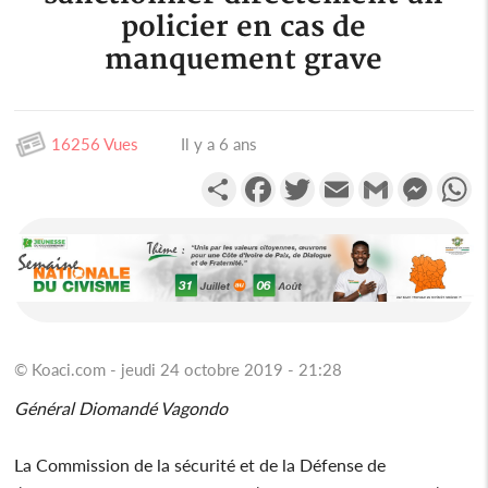
policier en cas de
manquement grave
16256 Vues
Il y a 6 ans
Partager
Facebook
Twitter
Email
Gmail
Messen
W
© Koaci.com - jeudi 24 octobre 2019 - 21:28
Général Diomandé Vagondo
La Commission de la sécurité et de la Défense de