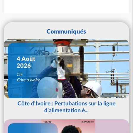
Communiqués
4 Août
2026
CIE
Côte d'Ivoire
Côte d'Ivoire : Pertubations sur la ligne
d'alimentation é...