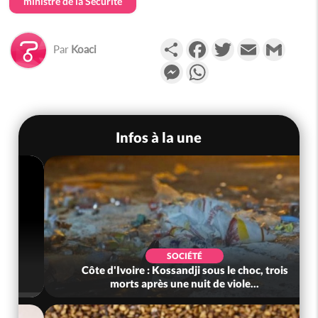
ministre de la Sécurité
Partager
Facebook
Twitter
Email
Gmail
Par
Koaci
Messenger
WhatsApp
Infos à la une
POLITIQUE
Côte d'Ivoire : Indépendance 2026, Yopougon
coeur battant de la célébration...