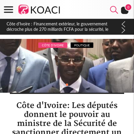
0
Côte d'Ivoire : Réforme de la société civile, le gouvernement
valide six décrets pour renforcer le dialogue, la transparence
et la gouvernance des OSC
CÔTE D'IVOIRE
POLITIQUE
Côte d'Ivoire: Les députés
donnent le pouvoir au
ministre de la Sécurité de
sanctionner directement un