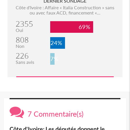
DERNIER SONDAGE
Côte d'Ivoire : Affaire « Italia Construction » sans
ou avec faux ACD, financement «...
2355
69%
Oui
808
24%
Non
226
7%
Sans avis
7 Commentaire(s)
Côte d'Ivoire: Les députés donnent le