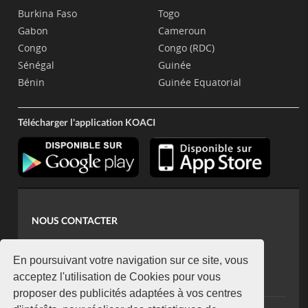
Burkina Faso
Togo
Gabon
Cameroun
Congo
Congo (RDC)
Sénégal
Guinée
Bénin
Guinée Equatorial
Télécharger l'application KOACI
NOUS CONTACTER
contact@koaci.com
koaci@yahoo.fr
En poursuivant votre navigation sur ce site, vous
+225 07 08 85 52 93
acceptez l'utilisation de Cookies pour vous
proposer des publicités adaptées à vos centres