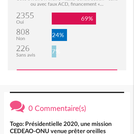
ou avec faux ACD, financement «...
2355
69%
Oui
808
24%
Non
226
7%
Sans avis
0 Commentaire(s)
Togo: Présidentielle 2020, une mission
CEDEAO-ONU venue prêter oreilles