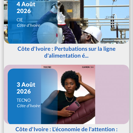
4 Août
2026
CIE
Côte d'Ivoire
Côte d'Ivoire : Pertubations sur la ligne
d'alimentation é...
3 Août
2026
TECNO
Côte d'Ivoire
Côte d'Ivoire : L'économie de l'attention :