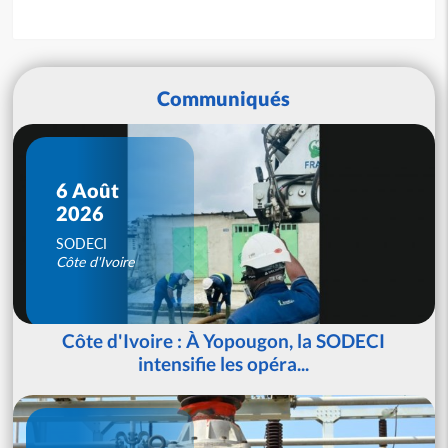
Communiqués
6 Août
2026
SODECI
Côte d'Ivoire
Côte d'Ivoire : À Yopougon, la SODECI
intensifie les opéra...