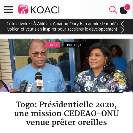
0
Côte d'Ivoire : 23 milliards FCFA de la France pour le métro
d'Abidjan et les Agoras : un nouveau coup d'accélérateur aux
projets structurants
TOGO
POLITIQUE
Togo: Présidentielle 2020,
une mission CEDEAO-ONU
venue prêter oreilles