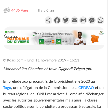
4435 Vues
Il y a 6 ans
Partager
Facebook
Twitter
Email
Gmail
Messen
W
© Koaci.com - lundi 11 novembre 2019 - 16:11
Mohamed Ibn Chambas et Yawa Djigbodi Tségan (ph)
En prélude aux préparatifs de la présidentielle 2020 au
Togo
, une délégation de la Commission de la
CEDEAO
et du
bureau régional de l’ONU est arrivée à Lomé afin d’échanger
avec les autorités gouvernementales mais aussi la classe
socio-politique sur la conduite du processus électorale. La