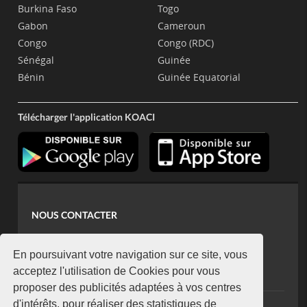
Burkina Faso
Togo
Gabon
Cameroun
Congo
Congo (RDC)
Sénégal
Guinée
Bénin
Guinée Equatorial
Télécharger l'application KOACI
NOUS CONTACTER
contact@koaci.com
koaci@yahoo.fr
En poursuivant votre navigation sur ce site, vous
+225 07 08 85 52 93
acceptez l'utilisation de Cookies pour vous
proposer des publicités adaptées à vos centres
d'intérêts, pour réaliser des statistiques de