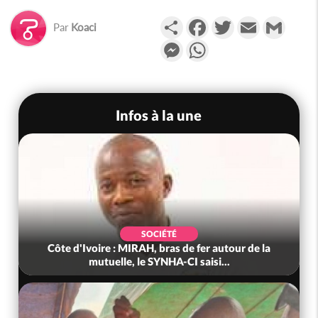
Partager
Facebook
Twitter
Email
Gmail
Par
Koaci
Messenger
WhatsApp
Infos à la une
SOCIÉTÉ
Côte d'Ivoire : MIRAH, bras de fer autour de la
mutuelle, le SYNHA-CI saisi...