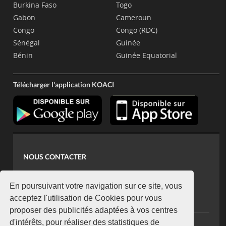
Burkina Faso
Togo
Gabon
Cameroun
Congo
Congo (RDC)
Sénégal
Guinée
Bénin
Guinée Equatorial
Télécharger l'application KOACI
NOUS CONTACTER
contact@koaci.com
koaci@yahoo.fr
En poursuivant votre navigation sur ce site, vous
+225 07 08 85 52 93
acceptez l'utilisation de Cookies pour vous
proposer des publicités adaptées à vos centres
d'intérêts, pour réaliser des statistiques de