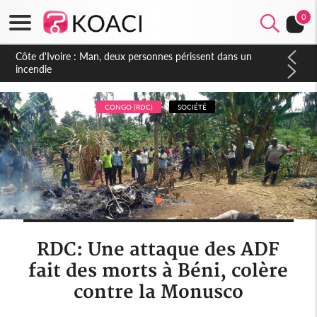
0
Côte d'Ivoire : Séileu, la célébration de la fête nationale
transformée en vaste campagne contre les produits
dépigmentants dangereux
CONGO (RDC)
SOCIÉTÉ
RDC: Une attaque des ADF
fait des morts à Béni, colère
contre la Monusco