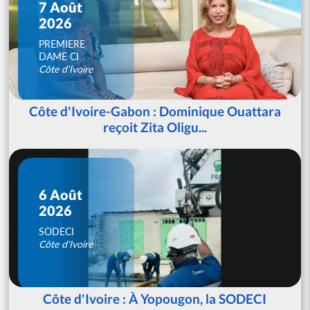
7 Août
2026
PREMIERE
DAME CI
Côte d'Ivoire
Côte d'Ivoire-Gabon : Dominique Ouattara
reçoit Zita Oligu...
6 Août
2026
SODECI
Côte d'Ivoire
Côte d'Ivoire : À Yopougon, la SODECI