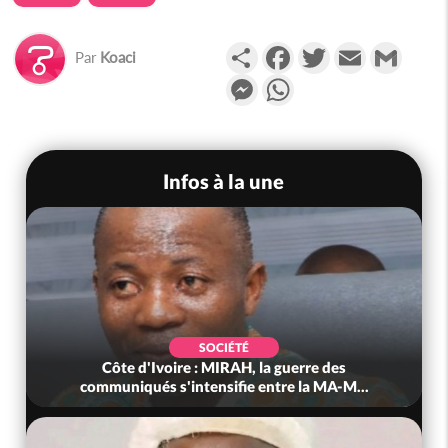
Partager
Facebook
Twitter
Email
Gmail
Par
Koaci
Messenger
WhatsApp
Infos à la une
SOCIÉTÉ
Côte d'Ivoire : MIRAH, la guerre des
communiqués s'intensifie entre la MA-M...