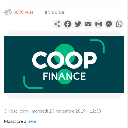
3870 Vues
Il y a 6 ans
Partager
Facebook
Twitter
Email
Gmail
Messen
W
© Koaci.com - mercredi 20 novembre 2019 - 12:33
Massacre à
Béni