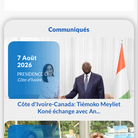
Communiqués
7 Août
2026
PRESIDENCE CI
Côte d'Ivoire
Côte d'Ivoire-Canada: Tiémoko Meyliet
Koné échange avec An...