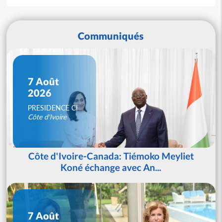
Communiqués
7 Août
2026
PRESIDENCE CI
Côte d'Ivoire
Côte d'Ivoire-Canada: Tiémoko Meyliet
Koné échange avec An...
7 Août