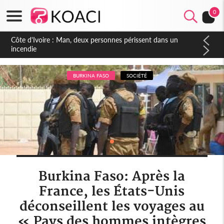
0
Côte d'Ivoire : Séileu, la célébration de la fête nationale
transformée en vaste campagne contre les produits
dépigmentants dangereux
BURKINA FASO
SOCIÉTÉ
Burkina Faso: Après la
France, les États-Unis
déconseillent les voyages au
« Pays des hommes intègres