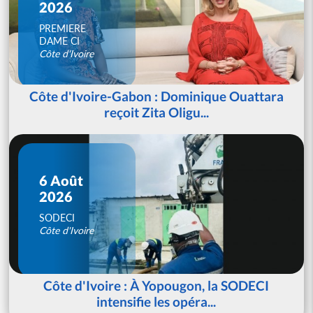
2026
PREMIERE
DAME CI
Côte d'Ivoire
Côte d'Ivoire-Gabon : Dominique Ouattara
reçoit Zita Oligu...
6 Août
2026
SODECI
Côte d'Ivoire
Côte d'Ivoire : À Yopougon, la SODECI
intensifie les opéra...