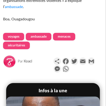
organisations extrémistes violentes » a expliqué
l’
ambassade
.
Boa, Ouagadougou
voyages
ambassade
menaces
sécuritaires
Partager
Facebook
Twitter
Email
Gmail
Par
Koaci
Messenger
WhatsApp
Infos à la une