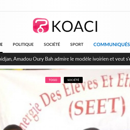
COMMUNIQUÉS
UE
POLITIQUE
SOCIÉTÉ
SPORT
milliards FCFA de la France pour le métro d'Abidjan et les Ag
projets structurants
TOGO
SOCIÉTÉ