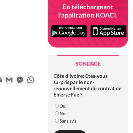
En téléchargeant
l'application KOACI.
SONDAGE
Côte d'Ivoire: Etes-vous
k
tter
Email
Gmail
Messenger
WhatsApp
surpris par le non-
renouvellement du contrat de
Emerse Faé ?
Oui
Non
Sans avis