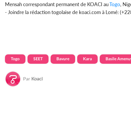
Mensah correspondant permanent de KOACI au
Togo
, Nig
- Joindre la rédaction togolaise de koaci.com à Lomé: (+
Togo
SEET
Bavure
Kara
Basile Amenu
Par
Koaci