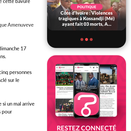
e cette bavure
POLITIQUE
POLITIQUE
oire : À Abidjan,
Côte d'Ivoire : Violences
ry Bah admire le
tragiques à Kossandji (Mé)
voirien et veu...
ayant fait 03 morts, A...
mé que Amenuveve
 dimanche 17
ns.
 cinq personnes
clé sur le
 si un mal arrive
s pour
RESTEZ CONNECTÉ