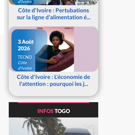
d'Ivoire
Côte d'Ivoire : Pertubations
sur la ligne d'alimentation é...
3 Août
2026
TECNO
Côte
d'Ivoire
Côte d'Ivoire : L'économie de
l'attention : pourquoi les j...
INFOS
TOGO