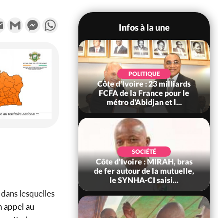
k
tter
Email
Gmail
Messenger
WhatsApp
Infos à la une
POLITIQUE
POLITIQUE
re : Décrispation ?
Côte d'Ivoire : 23 milliards
ou Traoré ex
FCFA de la France pour le
 de Soro a recou...
métro d'Abidjan et l...
SOCIÉTÉ
SOCIÉTÉ
ire : Fin du rachat
Côte d'Ivoire : MIRAH, bras
0 tonnes de cacao,
de fer autour de la mutuelle,
ARFA-CI co...
le SYNHA-CI saisi...
 dans lesquelles
n appel au