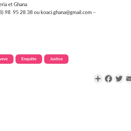
eria et Ghana
228) 98 95 28 38 ou koaci.ghana@gmail.com –
veve
Enquête
Justice
Partager
Faceboo
Twi