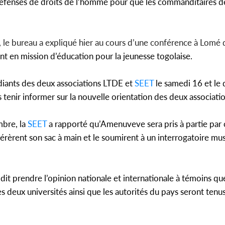
défenses de droits de l’homme pour que les commanditaires d
Côte d'Iv
Amadou Ou
modèle i
, le bureau a expliqué hier au cours d’une conférence à Lo
ent en mission d’éducation pour la jeunesse togolaise.
diants des deux associations LTDE et
SEET
le samedi 16 et le
tenir informer sur la nouvelle orientation des deux associatio
bre, la
SEET
a rapporté qu’Amenuveve sera pris à partie par
érèrent son sac à main et le soumirent à un interrogatoire mus
dit prendre l’opinion nationale et internationale à témoins que
es deux universités ainsi que les autorités du pays seront tenu