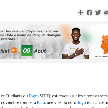
Partager
Faceboo
Twi
Côte d'Ivoi
Mamad
conseiller
Côte d'Ivo
des 100 00
le SYN
s et Etudiants du
Togo
(SEET), est revenu sur les circonstances
16 novembre dernier à
Kara
, une ville du nord
Togo
et a
lancé u