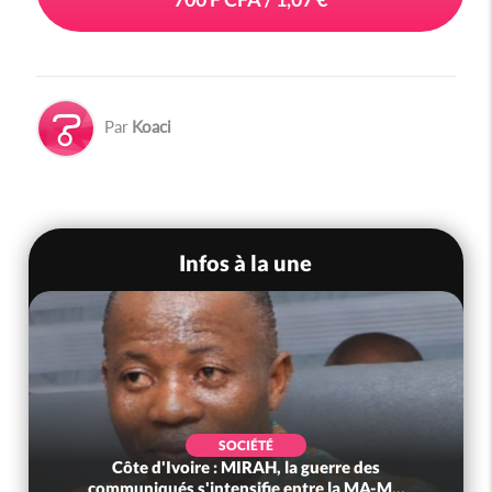
Par
Koaci
Infos à la une
SOCIÉTÉ
Côte d'Ivoire : MIRAH, la guerre des
communiqués s'intensifie entre la MA-M...