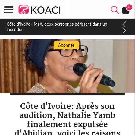
0
Côte d'Ivoire : Man, deux personnes périssent dans un
incendie
Abonnés
Côte d'Ivoire: Après son
audition, Nathalie Yamb
finalement expulsée
d'Abidjan, voici les raisons