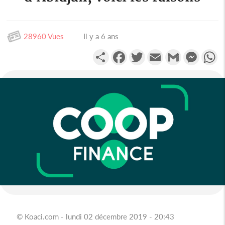
28960 Vues
Il y a 6 ans
Partager
Facebook
Twitter
Email
Gmail
Messen
W
© Koaci.com - lundi 02 décembre 2019 - 20:43