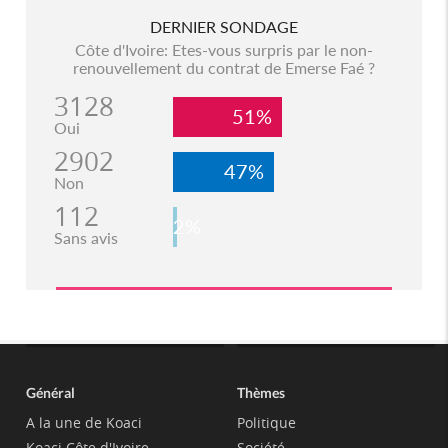
DERNIER SONDAGE
Côte d'Ivoire: Etes-vous surpris par le non-
renouvellement du contrat de Emerse Faé ?
3128
51%
Oui
2902
47%
Non
112
2%
Sans avis
Général
Thèmes
A la une de Koaci
Politique
Koaci Côte d'Ivoire
Société