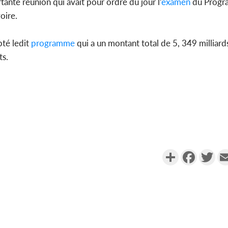
rtante réunion qui avait pour ordre du jour l’
examen
du Progr
oire.
Côte d'
période 
soldes du 
pté ledit
programme
qui a un montant total de 5, 349 milliar
ts.
Partager
Faceboo
Twi