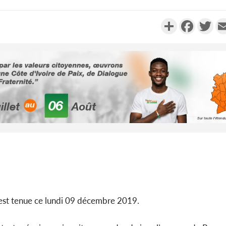
Partager
Faceboo
Twi
Côte d'Ivoi
le choc, tr
nui
Côte d'Ivo
2026, le di
du P
est tenue ce lundi 09 décembre 2019.