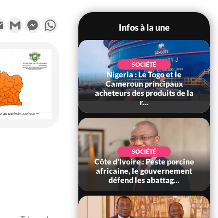
k
tter
Email
Gmail
Messenger
WhatsApp
Infos à la une
SOCIÉTÉ
Nigeria : Le Togo et le
SOCIÉTÉ
re : Kossandji sous
Cameroun principaux
ois morts après une
acheteurs des produits de la
t de viole...
r...
POLITIQUE
SOCIÉTÉ
ire : Indépendance
Côte d'Ivoire : Peste porcine
scours très attendu
africaine, le gouvernement
R Alassane...
défend les abattag...