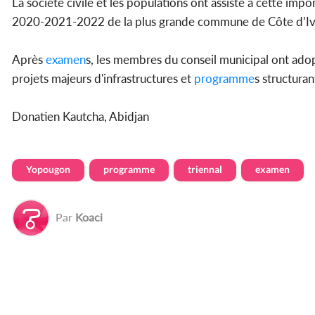
La société civile et les populations ont assisté à cette impo
2020-2021-2022 de la plus grande commune de Côte d’Iv
Après
examen
s, les membres du conseil municipal ont ado
projets majeurs d'infrastructures et
programme
s structuran
Donatien Kautcha, Abidjan
Yopougon
programme
triennal
examen
Par
Koaci