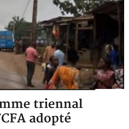
amme triennal
 FCFA adopté