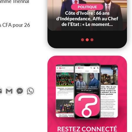
amme Triennal
SOCIÉTÉ
POLITIQUE
Ivoire : Seconde
Côte d'Ivoire : 66 ans
légale des ventes
d'Indépendance, Affi au Chef
10 au 31 août 2...
de l'Etat : « Le moment...
ds CFA pour 26
k
tter
Email
Gmail
Messenger
WhatsApp
RESTEZ CONNECTÉ