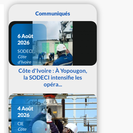
Communiqués
6 Août
2026
SODECI
Côte
d'Ivoire
Côte d'Ivoire : À Yopougon,
la SODECI intensifie les
opéra...
4 Août
2026
CIE
Côte