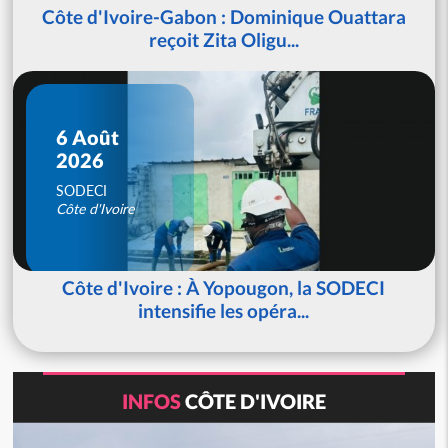
Côte d'Ivoire-Gabon : Dominique Ouattara
reçoit Zita Oligu...
6 Août
2026
SODECI
Côte d'Ivoire
Côte d'Ivoire : À Yopougon, la SODECI
intensifie les opéra...
INFOS
CÔTE D'IVOIRE