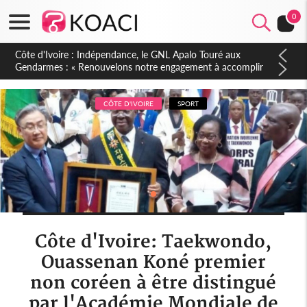
0
Sierra Leone : Un projet de réforme constitutionnelle en
gestation, points clés des amendements, un exclu d'avance
CÔTE D'IVOIRE
SPORT
Côte d'Ivoire: Taekwondo,
Ouassenan Koné premier
non coréen à être distingué
par l'Académie Mondiale de