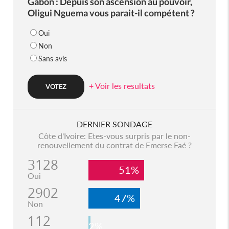
Gabon : Depuis son ascension au pouvoir,
Oligui Nguema vous parait-il compétent ?
Oui
Non
Sans avis
+ Voir les resultats
DERNIER SONDAGE
Côte d'Ivoire: Etes-vous surpris par le non-
renouvellement du contrat de Emerse Faé ?
3128
51%
Oui
2902
47%
Non
112
2%