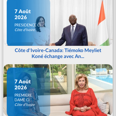
7 Août
2026
PRESIDENCE CI
Côte d'Ivoire
Côte d'Ivoire-Canada: Tiémoko Meyliet
Koné échange avec An...
7 Août
2026
PREMIERE
DAME CI
Côte d'Ivoire