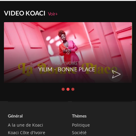
VIDEO KOACI
Voir+
RAP IVOIRE
YILIM - BONNE PLACE
Général
Thèmes
A la une de Koaci
Politique
Koaci Côte d'Ivoire
Société