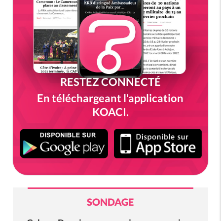
RESTEZ CONNECTÉ
En téléchargeant l'application
KOACI.
SONDAGE