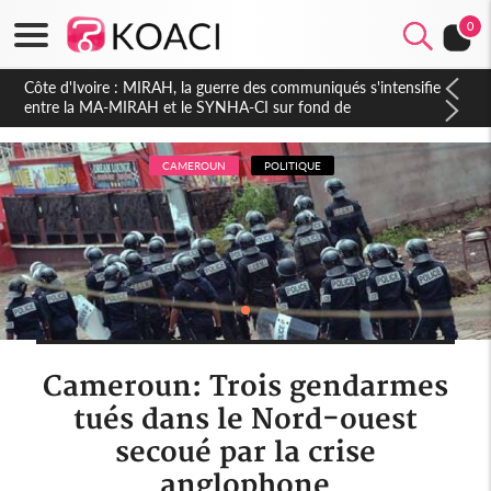
0
Côte d'Ivoire : Indépendance 2026, Thiam plaide pour un
environnement démocratique plus apaisé
CAMEROUN
POLITIQUE
Cameroun: Trois gendarmes
tués dans le Nord-ouest
secoué par la crise
anglophone