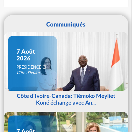
Communiqués
7 Août
2026
PRESIDENCE CI
Côte d'Ivoire
Côte d'Ivoire-Canada: Tiémoko Meyliet
Koné échange avec An...
7 Août