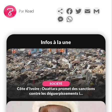
Partager
Facebook
Twitter
Email
Gmail
Par
Koaci
Messenger
WhatsApp
Infos à la une
SOCIÉTÉ
Côte d'Ivoire : Ouattara promet des sanctions
contre les déguerpissements i...