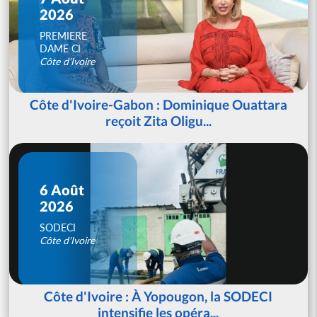
2026
PREMIERE
DAME CI
Côte d'Ivoire
Côte d'Ivoire-Gabon : Dominique Ouattara
reçoit Zita Oligu...
6 Août
2026
SODECI
Côte d'Ivoire
Côte d'Ivoire : À Yopougon, la SODECI
intensifie les opéra...