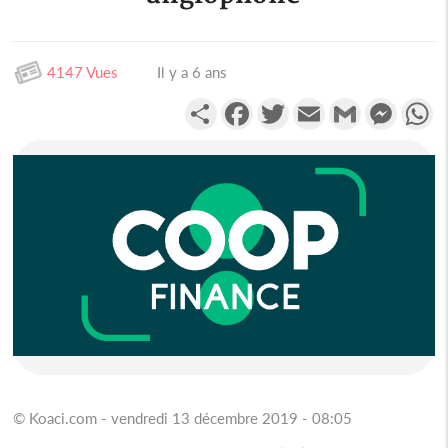
4147 Vues
Il y a 6 ans
Partager
Facebook
Twitter
Email
Gmail
Messen
W
© Koaci.com - vendredi 13 décembre 2019 - 08:05