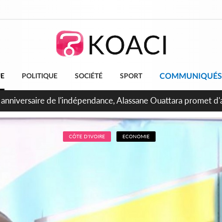
COMMUNIQUÉS
UE
POLITIQUE
SOCIÉTÉ
SPORT
bidjan, Amadou Oury Bah admire le modèle ivoirien et veut s'e
 la Guinée
CÔTE D'IVOIRE
ECONOMIE