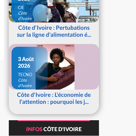
CIE
Côte
d'Ivoire
Côte d'Ivoire : Pertubations
sur la ligne d'alimentation é...
3 Août
2026
TECNO
Côte
d'Ivoire
Côte d'Ivoire : L'économie de
l'attention : pourquoi les j...
INFOS
CÔTE D'IVOIRE