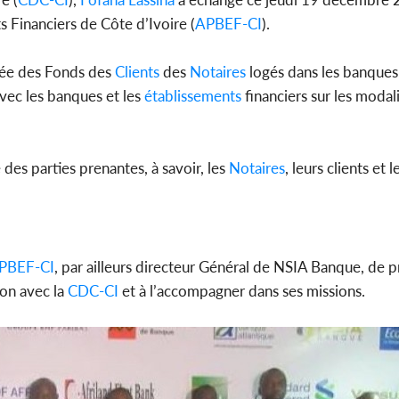
 Financiers de Côte d’Ivoire (
APBEF-CI
).
rtée des Fonds des
Clients
des
Notaires
logés dans les banques
Côte d'Ivoi
vec les banques et les
établissements
financiers sur les modal
Mamad
conseiller
des parties prenantes, à savoir, les
Notaires
, leurs clients et 
PBEF-CI
, par ailleurs directeur Général de NSIA Banque, de
ion avec la
CDC-CI
et à l’accompagner dans ses missions.