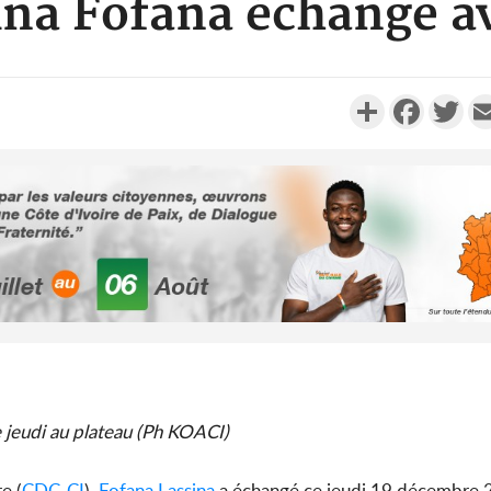
ina Fofana échange a
Partager
Faceboo
Twi
Côte d'Ivoi
Alassane 
la gr
Côte 
anni
 jeudi au plateau (Ph KOACI)
l'indépe
Ouatt
e (
CDC-CI
),
Fofana Lassina
a échangé ce jeudi 19 décembre 