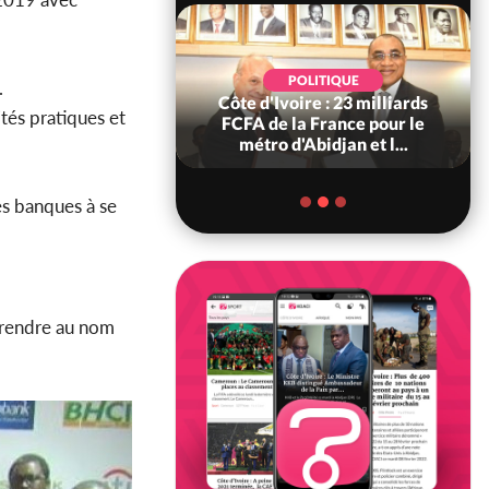
POLITIQUE
POLITIQUE
.
re : Décrispation ?
Côte d'Ivoire : 23 milliards
ités pratiques et
ou Traoré ex
FCFA de la France pour le
 de Soro a recou...
métro d'Abidjan et l...
les banques à se
 prendre au nom