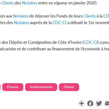
s
Clients
des
Notaires
entre en vigueur en janvier 2020.
tion aux
Notaires
de déposer les Fonds de leurs
Clients
à la
CD
ptes des
Notaires
auprès de la
CDC-CI
a débuté le 1er novem
se des Dépôts et Consignation de Côte d’Ivoire (
CDC-CI
) a po
 sécurisée et de contribuer au financement de l’économie à tr
Plateau
établissements
Clients
Partager
Faceboo
Twi