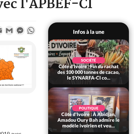
vec l'APBEF-CI
k
tter
Email
Gmail
Messenger
WhatsApp
Infos à la une
POLITIQUE
SOCIÉTÉ
re : Fête nationale,
Côte d'Ivoire : Fin du rachat
Ouattara accorde
des 100 000 tonnes de cacao,
âce à 4 661...
le SYNARFA-CI co...
POLITIQUE
d'Ivoire : 66è
POLITIQUE
versaire de
Côte d'Ivoire : À Abidjan,
ndance, Alassane
Amadou Oury Bah admire le
ara prome...
modèle ivoirien et veu...
2019 avec