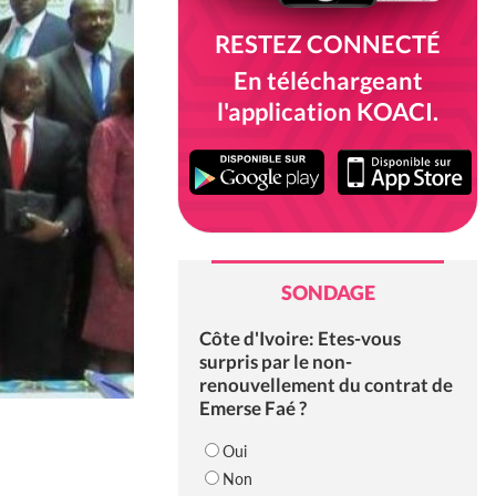
RESTEZ CONNECTÉ
En téléchargeant
l'application KOACI.
SONDAGE
Côte d'Ivoire: Etes-vous
surpris par le non-
renouvellement du contrat de
Emerse Faé ?
Oui
Non