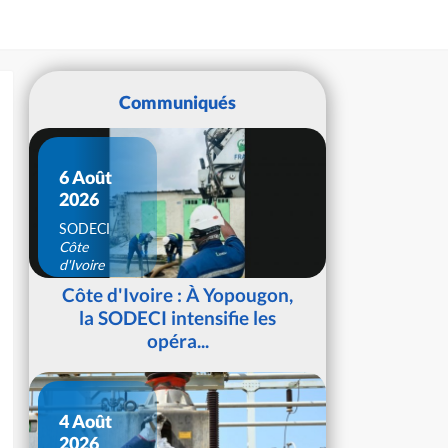
Communiqués
6 Août
2026
SODECI
Côte
d'Ivoire
Côte d'Ivoire : À Yopougon,
la SODECI intensifie les
opéra...
4 Août
2026