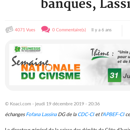
banques, Lass
4071 Vues
0 Commentaire(s)
Il y a 6 ans
© Koaci.com - jeudi 19 décembre 2019 - 20:36
échanges
Fofana Lassina
DG de la
CDC-CI
et l'
APBEF-CI
ce
Le directeur général de la caisse des dépôts de Côte d’Ivoir