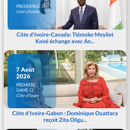
PRESIDENCE CI
Côte d'Ivoire
Côte d'Ivoire-Canada: Tiémoko Meyliet
Koné échange avec An...
7 Août
2026
PREMIERE
DAME CI
Côte d'Ivoire
Côte d'Ivoire-Gabon : Dominique Ouattara
reçoit Zita Oligu...