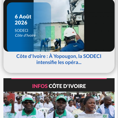
6 Août
2026
SODECI
Côte d'Ivoire
Côte d'Ivoire : À Yopougon, la SODECI
intensifie les opéra...
INFOS
CÔTE D'IVOIRE