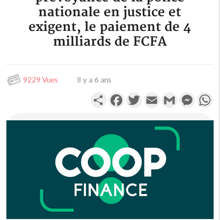
nationale en justice et
exigent, le paiement de 4
milliards de FCFA
9229 Vues
Il y a 6 ans
Partager
Facebook
Twitter
Email
Gmail
Messen
W