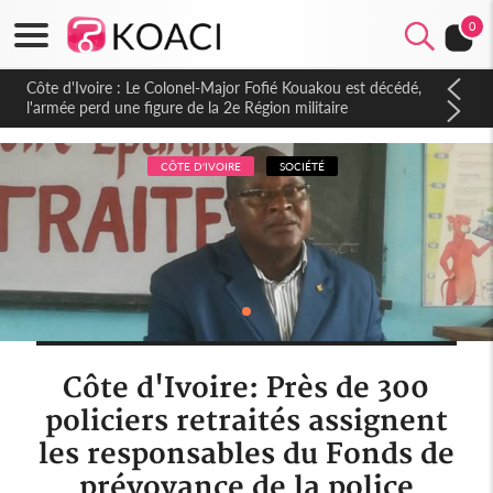
0
Côte d'Ivoire : Le Colonel-Major Fofié Kouakou est décédé,
l'armée perd une figure de la 2e Région militaire
CÔTE D'IVOIRE
SOCIÉTÉ
Côte d'Ivoire: Près de 300
policiers retraités assignent
les responsables du Fonds de
prévoyance de la police