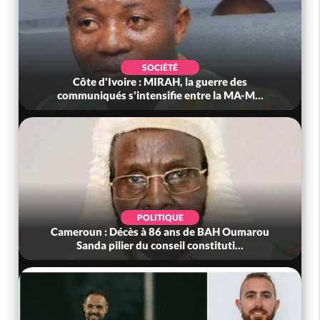
SOCIÉTÉ
Côte d'Ivoire : MIRAH, la guerre des
Côte d'I
ommuniqués s'intensifie entre la MA-M...
anni
POLITIQUE
meroun : Décès à 86 ans de BAH Oumarou
Bénin : L'a
Sanda pilier du conseil constituti...