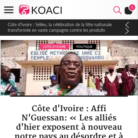
0
Côte d'Ivoire : Séileu, la célébration de la fête nationale
transformée en vaste campagne contre les produits
dépigmentants dangereux
CÔTE D'IVOIRE
POLITIQUE
Côte d'Ivoire : Affi
N'Guessan: « Les alliés
d'hier exposent à nouveau
notre pays au désordre et à