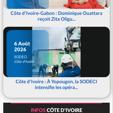
Côte d'Ivoire-Gabon : Dominique Ouattara
reçoit Zita Oligu...
6 Août
2026
SODECI
Côte d'Ivoire
Côte d'Ivoire : À Yopougon, la SODECI
intensifie les opéra...
INFOS
CÔTE D'IVOIRE