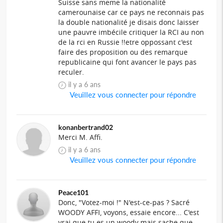
Suisse sans meme la nationalité
camerounaise car ce pays ne reconnais pas
la double nationalité je disais donc laisser
une pauvre imbécile critiquer la RCI au non
de la rci en Russie !!etre oppossant c'est
faire des proposition ou des remarque
republicaine qui font avancer le pays pas
reculer.
il y a 6 ans
Veuillez vous connecter pour répondre
konanbertrand02
Merci M. Affi.
il y a 6 ans
Veuillez vous connecter pour répondre
Peace101
Donc, "Votez-moi !" N'est-ce-pas ? Sacré
WOODY AFFI, voyons, essaie encore... C'est
vrai que tu es un woody mais sache que