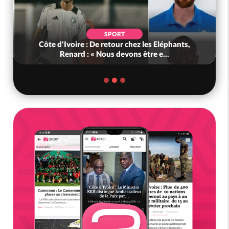
SPORT
ôte d'Ivoire : De retour chez les Eléphants,
Ghana : K
Renard : « Nous devons être e...
Défe