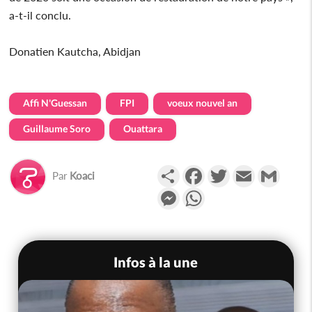
a-t-il conclu.
Donatien Kautcha, Abidjan
Affi N'Guessan
FPI
voeux nouvel an
Guillaume Soro
Ouattara
Partager
Facebook
Twitter
Email
Gmail
Par
Koaci
Messenger
WhatsApp
Infos à la une