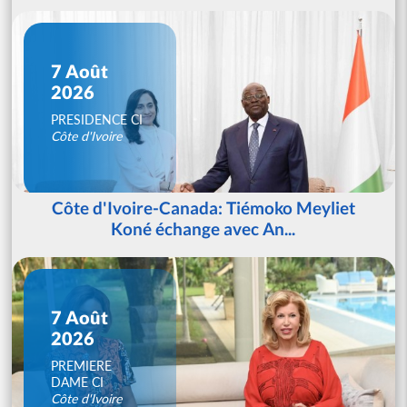
7 Août
2026
PRESIDENCE CI
Côte d'Ivoire
Côte d'Ivoire-Canada: Tiémoko Meyliet
Koné échange avec An...
7 Août
2026
PREMIERE
DAME CI
Côte d'Ivoire