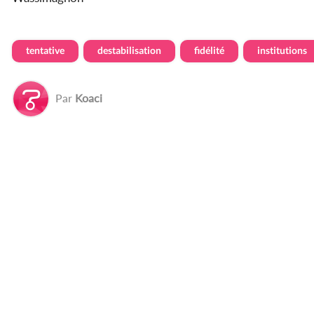
tentative
destabilisation
fidélité
institutions
Par
Koaci