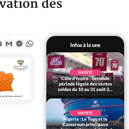
vation des
k
tter
Email
Gmail
Messenger
WhatsApp
Infos à la une
la
SOCIÉTÉ
POL
Côte d'Ivoire : Seconde
Côte d'Iv
r
période légale des ventes
d'Indépendan
soldes du 10 au 31 août 2...
de l'Etat :
SOCIÉTÉ
Nigeria : Le Togo et le
SO
sous
Cameroun principaux
Côte d'Ivoire