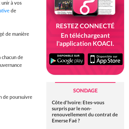
 unir à vos
ative
de
RESTEZ CONNECTÉ
gagé de manière
En téléchargeant
l'application KOACI.
 à chacun de
ouvernance
SONDAGE
in de poursuivre
Côte d'Ivoire: Etes-vous
surpris par le non-
renouvellement du contrat de
Emerse Faé ?