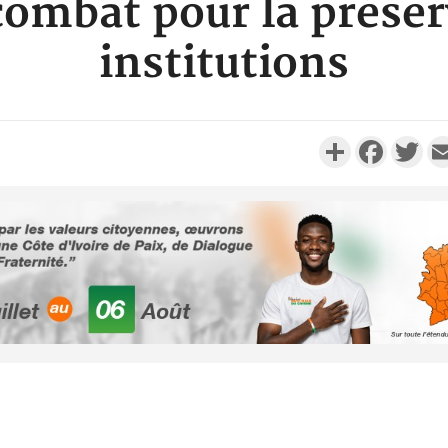
combat pour la préser
institutions
Partager
Faceboo
Twi
POLITIQUE
Sénégal : Le ministre de 
Justice somme les
responsables de déclare
leur...
SOCIÉTÉ
Côte d'Ivoire : Kossandji 