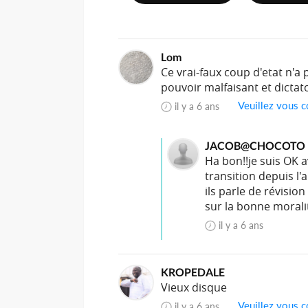
Lom
Ce vrai-faux coup d'etat n'a
pouvoir malfaisant et dictato
Veuillez vous c
il y a 6 ans
JACOB@CHOCOTO
Ha bon!!je suis OK a
transition depuis l
ils parle de révisio
sur la bonne moralit
il y a 6 ans
KROPEDALE
Vieux disque
Veuillez vous c
il y a 6 ans