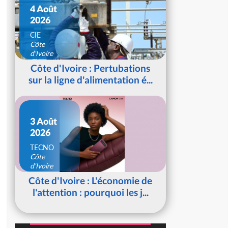
4 Août
2026
CIE
Côte
d'Ivoire
Côte d'Ivoire : Pertubations
sur la ligne d'alimentation é...
3 Août
2026
TECNO
Côte
d'Ivoire
Côte d'Ivoire : L'économie de
l'attention : pourquoi les j...