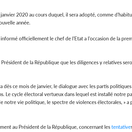
le choc, trois morts après
nuit de viole...
janvier 2020 au cours duquel, il sera adopté, comme d'habitu
ouvelle année.
POLITIQUE
ormé officiellement le chef de l'Etat a l'occasion de la pre
Côte d'Ivoire : Indépenda
2026, le discours très att
du PR Alassane...
le Président de la République que les diligences y relatives ser
ès ce mois de janvier, le dialogue avec les partis politiques 
ins. Le cycle électoral vertueux dans lequel est installé notre
 notre vie politique, le spectre de violences électorales, » a
ement au Président de la République, concernant les
tentative