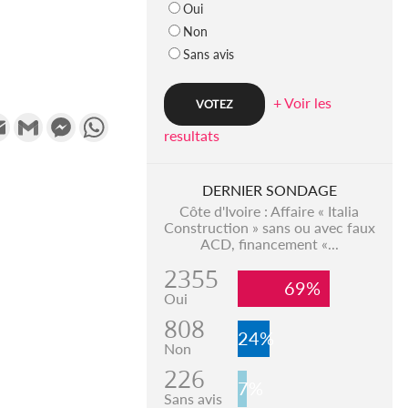
Oui
Non
Sans avis
+ Voir les
k
tter
Email
Gmail
Messenger
WhatsApp
resultats
DERNIER SONDAGE
Côte d'Ivoire : Affaire « Italia
Construction » sans ou avec faux
ACD, financement «...
2355
69%
Oui
808
24%
Non
226
7%
Sans avis