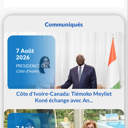
Communiqués
7 Août
2026
PRESIDENCE CI
Côte d'Ivoire
Côte d'Ivoire-Canada: Tiémoko Meyliet
Koné échange avec An...
7 Août