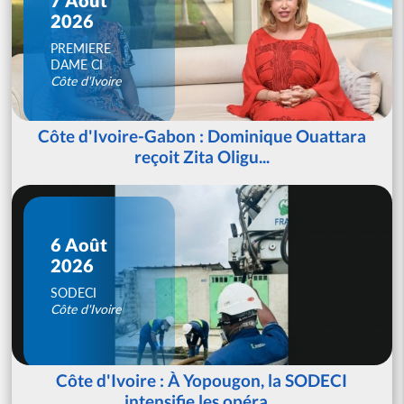
2026
PREMIERE
DAME CI
Côte d'Ivoire
Côte d'Ivoire-Gabon : Dominique Ouattara
reçoit Zita Oligu...
6 Août
2026
SODECI
Côte d'Ivoire
Côte d'Ivoire : À Yopougon, la SODECI
intensifie les opéra...