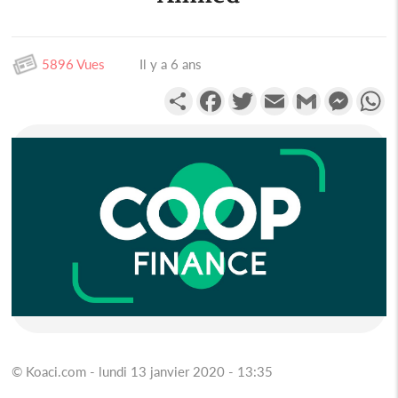
5896 Vues
Il y a 6 ans
Partager
Facebook
Twitter
Email
Gmail
Messen
W
© Koaci.com - lundi 13 janvier 2020 - 13:35