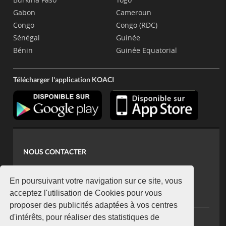
Gabon
Cameroun
Congo
Congo (RDC)
Sénégal
Guinée
Bénin
Guinée Equatorial
Télécharger l'application KOACI
NOUS CONTACTER
contact@koaci.com
koaci@yahoo.fr
En poursuivant votre navigation sur ce site, vous
+225 07 08 85 52 93
acceptez l'utilisation de Cookies pour vous
proposer des publicités adaptées à vos centres
d'intérêts, pour réaliser des statistiques de
NEWSLETTER