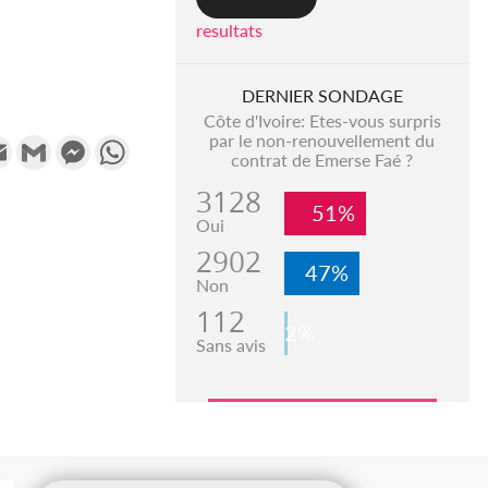
resultats
DERNIER SONDAGE
Côte d'Ivoire: Etes-vous surpris
par le non-renouvellement du
k
tter
Email
Gmail
Messenger
WhatsApp
contrat de Emerse Faé ?
3128
51%
Oui
2902
47%
Non
112
2%
Sans avis