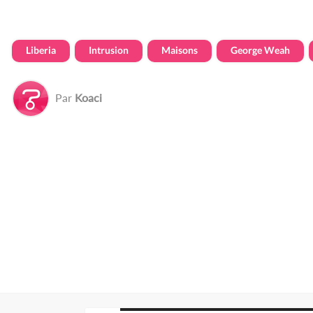
Liberia
Intrusion
Maisons
George Weah
Par
Koaci