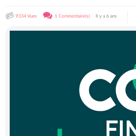
9334 Vues
1 Commentaire(s)
Il y a 6 ans