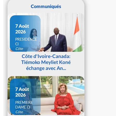
Communiqués
7 Août
2026
PRESIDENCE
CI
Côte
d'Ivoire
Côte d'Ivoire-Canada:
Tiémoko Meyliet Koné
échange avec An...
7 Août
2026
PREMIERE
DAME CI
Côte