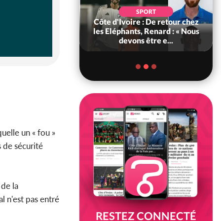
SOCIÉTÉ
SPORT
voire : MIRAH, la
Côte d'Ivoire : De retour chez
des communiqués
les Eléphants, Renard : « Nous
ie entre la MA-M...
devons être e...
uelle un « fou »
s de sécurité
 de la
 n'est pas entré
RESTEZ CONNECTÉ