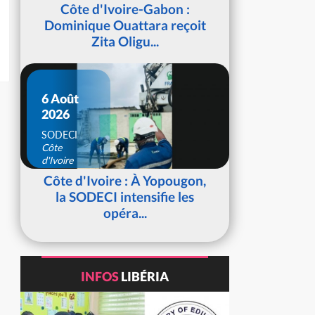
d'Ivoire
Côte d'Ivoire-Gabon :
Dominique Ouattara reçoit
Zita Oligu...
6 Août
2026
SODECI
Côte
d'Ivoire
Côte d'Ivoire : À Yopougon,
la SODECI intensifie les
opéra...
INFOS
LIBÉRIA