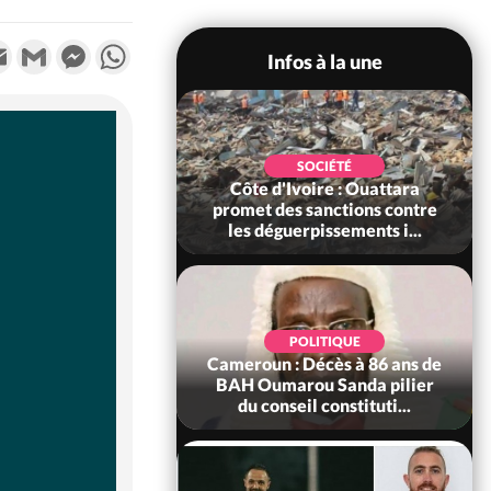
k
tter
Email
Gmail
Messenger
WhatsApp
Infos à la une
POLITIQUE
SOCIÉTÉ
ire : Après le pari
Côte d'Ivoire : Ouattara
 66e anniversaire,
promet des sanctions contre
Bictogo : «...
les déguerpissements i...
POLITIQUE
d'Ivoire : 66e
POLITIQUE
versaire de
Cameroun : Décès à 86 ans de
ance, les Forces de
BAH Oumarou Sanda pilier
fense e...
du conseil constituti...