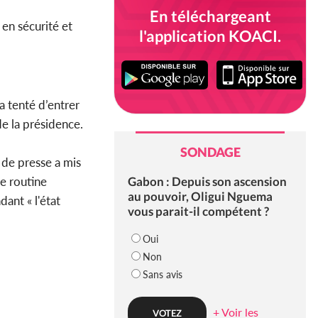
En téléchargeant
en sécurité et
l'application KOACI.
a tenté d’entrer
de la présidence.
SONDAGE
 de presse a mis
Gabon : Depuis son ascension
ne routine
au pouvoir, Oligui Nguema
ant « l'état
vous parait-il compétent ?
Oui
Non
Sans avis
+ Voir les