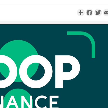
Partager
Faceboo
Twi
Côte d'Ivo
réussi du
Adama 
Côte 
anni
l'Indépend
Dé