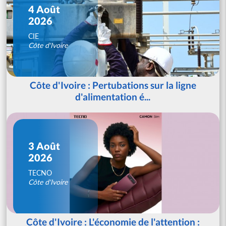
4 Août
2026
CIE
Côte d'Ivoire
Côte d'Ivoire : Pertubations sur la ligne
d'alimentation é...
3 Août
2026
TECNO
Côte d'Ivoire
Côte d'Ivoire : L'économie de l'attention :