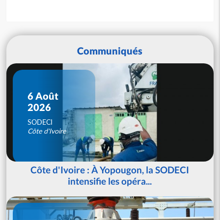
Communiqués
6 Août
2026
SODECI
Côte d'Ivoire
Côte d'Ivoire : À Yopougon, la SODECI
intensifie les opéra...