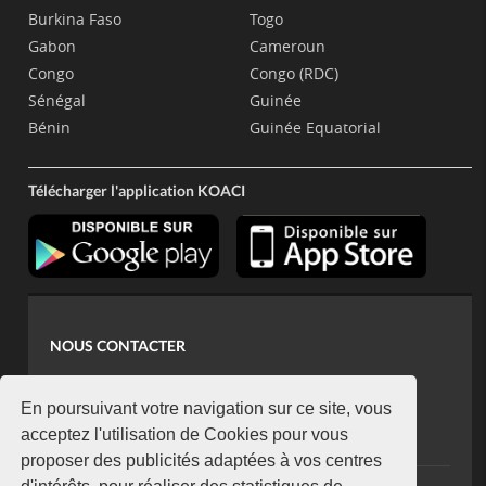
Burkina Faso
Togo
Gabon
Cameroun
Congo
Congo (RDC)
Sénégal
Guinée
Bénin
Guinée Equatorial
Télécharger l'application KOACI
NOUS CONTACTER
contact@koaci.com
koaci@yahoo.fr
En poursuivant votre navigation sur ce site, vous
+225 07 08 85 52 93
acceptez l'utilisation de Cookies pour vous
proposer des publicités adaptées à vos centres