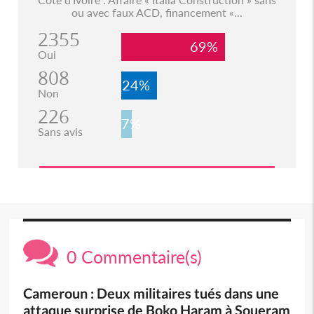
ou avec faux ACD, financement «...
2355
69%
Oui
808
24%
Non
226
7%
Sans avis
0 Commentaire(s)
Cameroun : Deux militaires tués dans une
attaque surprise de Boko Haram à Soueram