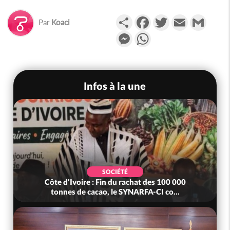
Partager
Facebook
Twitter
Email
Gmail
Par
Koaci
Messenger
WhatsApp
Infos à la une
SOCIÉTÉ
Côte d'Ivoire : Fin du rachat des 100 000
tonnes de cacao, le SYNARFA-CI co...