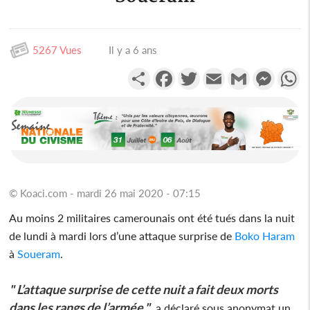
5267 Vues
Il y a 6 ans
Partager
Facebook
Twitter
Email
Gmail
Messen
W
© Koaci.com - mardi 26 mai 2020 - 07:15
Au moins 2 militaires camerounais ont été tués dans la nuit
de lundi à mardi lors d’une attaque surprise de
Boko Haram
à
Soueram
.
" L’attaque surprise de cette nuit a fait deux morts
dans les rangs de l’armée."
, a déclaré sous anonymat un