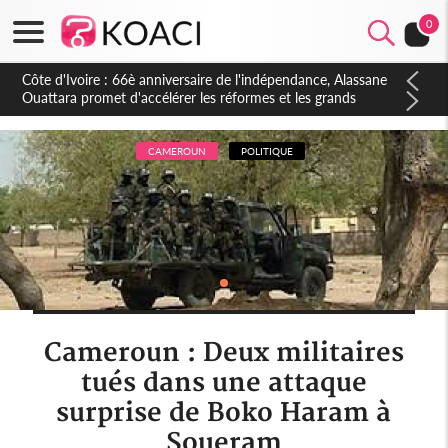
0
Côte d'Ivoire : À Abidjan, Amadou Oury Bah admire le modèle
ivoirien et veut s'en inspirer pour accélérer le développement
de la Guinée
CAMEROUN
POLITIQUE
Cameroun : Deux militaires
tués dans une attaque
surprise de Boko Haram à
Soueram