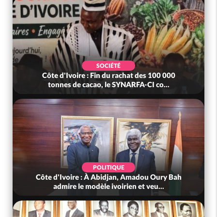
SOCIÉTÉ
Côte d'Ivoire : Fin du rachat des 100 000
tonnes de cacao, le SYNARFA-CI co...
POLITIQUE
Côte d'Ivoire : À Abidjan, Amadou Oury Bah
admire le modèle ivoirien et veu...