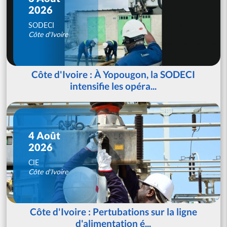
2026
SODECI
Côte d'Ivoire
Côte d'Ivoire : À Yopougon, la SODECI
intensifie les opéra...
4 Août
2026
CIE
Côte d'Ivoire
Côte d'Ivoire : Pertubations sur la ligne
d'alimentation é...