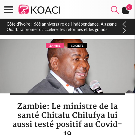
0
Côte d'Ivoire : À Abidjan, Amadou Oury Bah admire le modèle
ivoirien et veut s'en inspirer pour accélérer le développement
de la Guinée
ZAMBIE
SOCIÉTÉ
Zambie: Le ministre de la
santé Chitalu Chilufya lui
aussi testé positif au Covid-
19