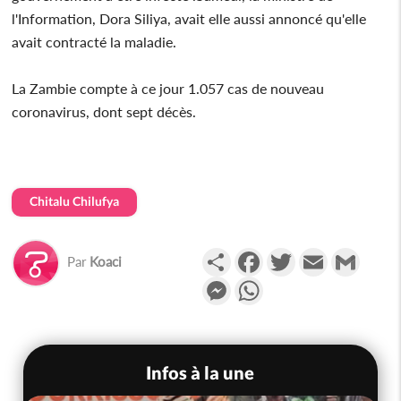
l'Information, Dora Siliya, avait elle aussi annoncé qu'elle
avait contracté la maladie.
La Zambie compte à ce jour 1.057 cas de nouveau
coronavirus, dont sept décès.
Chitalu Chilufya
Partager
Facebook
Twitter
Email
Gmail
Par
Koaci
Messenger
WhatsApp
Infos à la une