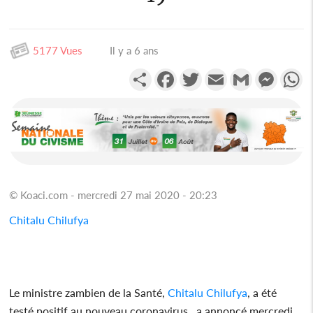
5177 Vues
Il y a 6 ans
Partager
Facebook
Twitter
Email
Gmail
Messen
W
© Koaci.com - mercredi 27 mai 2020 - 20:23
Chitalu Chilufya
Le ministre zambien de la Santé,
Chitalu Chilufya
, a été
testé positif au nouveau coronavirus , a annoncé mercredi