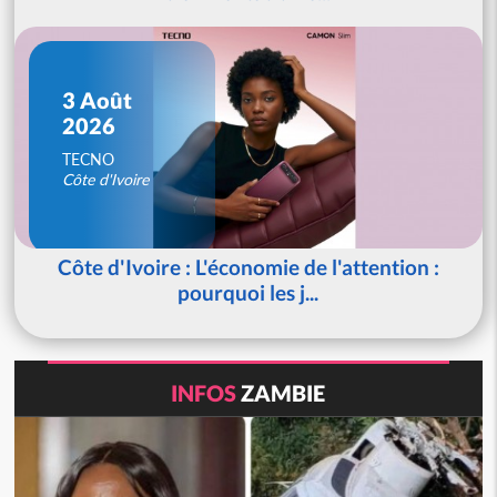
3 Août
2026
TECNO
Côte d'Ivoire
Côte d'Ivoire : L'économie de l'attention :
pourquoi les j...
INFOS
ZAMBIE