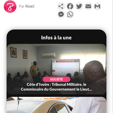
Partager
Facebook
Twitter
Email
Gmail
Par
Koaci
Messenger
WhatsApp
Infos à la une
SOCIÉTÉ
Côte d'Ivoire : Tribunal Militaire, le
Commissaire du Gouvernement le Lieut...