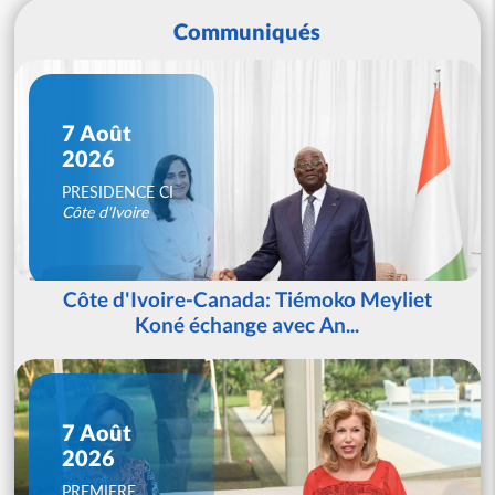
Communiqués
7 Août
2026
PRESIDENCE CI
Côte d'Ivoire
Côte d'Ivoire-Canada: Tiémoko Meyliet
Koné échange avec An...
7 Août
2026
PREMIERE