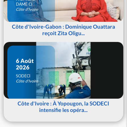
DAME CI
Côte d'Ivoire
Côte d'Ivoire-Gabon : Dominique Ouattara
reçoit Zita Oligu...
6 Août
2026
SODECI
Côte d'Ivoire
Côte d'Ivoire : À Yopougon, la SODECI
intensifie les opéra...