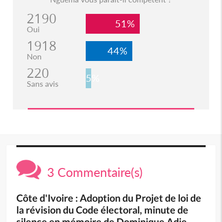
2190
51%
Oui
1918
44%
Non
220
5%
Sans avis
3 Commentaire(s)
Côte d'Ivoire : Adoption du Projet de loi de
la révision du Code électoral, minute de
silence en mémoire de Dominique Adie