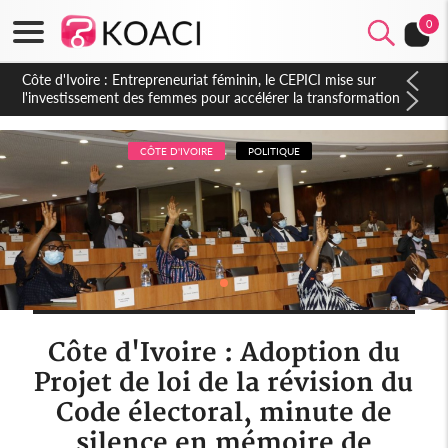
0
Côte d'Ivoire : Indépendance, le sous-préfet de Lobakuya
(Sassandra) relève des avancées importantes dans sa
circonscription
CÔTE D'IVOIRE
POLITIQUE
Côte d'Ivoire : Adoption du
Projet de loi de la révision du
Code électoral, minute de
silence en mémoire de