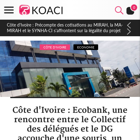
0
Côte d'Ivoire : Indépendance 2026, Thiam plaide pour un
environnement démocratique plus apaisé
CÔTE D'IVOIRE
ECONOMIE
Côte d'Ivoire : Ecobank, une
rencontre entre le Collectif
des délégués et le DG
accouche d'une souris, un