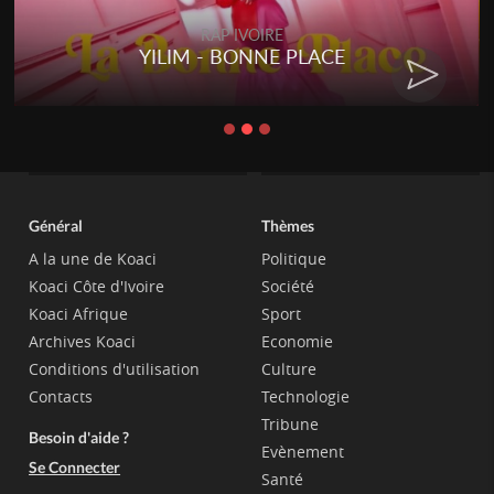
RAP IVOIRE
YILIM - BONNE PLACE
Général
Thèmes
A la une de Koaci
Politique
Koaci Côte d'Ivoire
Société
Koaci Afrique
Sport
Archives Koaci
Economie
Conditions d'utilisation
Culture
Contacts
Technologie
Tribune
Besoin d'aide ?
Evènement
Se Connecter
Santé