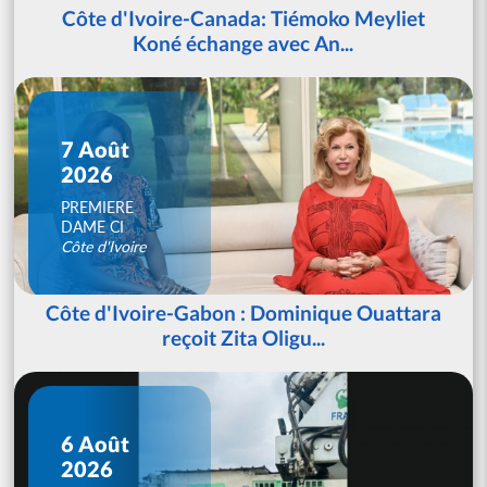
Côte d'Ivoire-Canada: Tiémoko Meyliet
Koné échange avec An...
7 Août
2026
PREMIERE
DAME CI
Côte d'Ivoire
Côte d'Ivoire-Gabon : Dominique Ouattara
reçoit Zita Oligu...
6 Août
2026