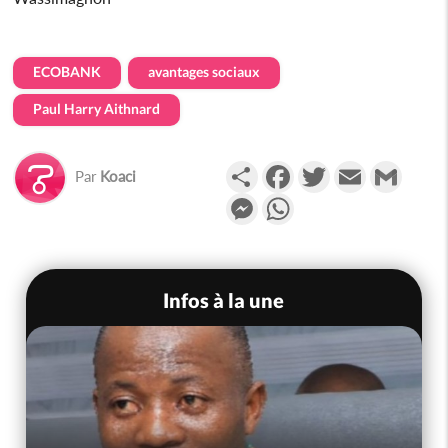
ECOBANK
avantages sociaux
Paul Harry Aithnard
Partager
Facebook
Twitter
Email
Gmail
Par
Koaci
Messenger
WhatsApp
Infos à la une