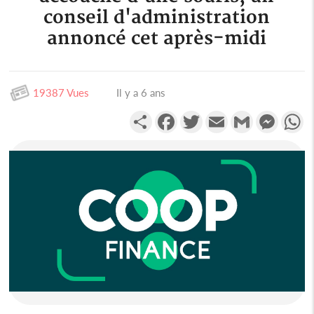
conseil d'administration
annoncé cet après-midi
19387 Vues
Il y a 6 ans
Partager
Facebook
Twitter
Email
Gmail
Messen
W