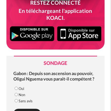
RESTEZ CONNECTÉ
En téléchargeant l'application
KOACI.
SONDAGE
Gabon : Depuis son ascension au pouvoir,
Oligui Nguema vous parait-il compétent ?
Oui
Non
Sans avis