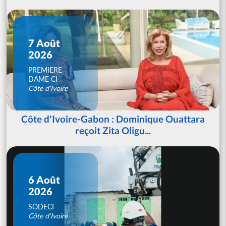
7 Août
2026
PREMIERE
DAME CI
Côte d'Ivoire
Côte d'Ivoire-Gabon : Dominique Ouattara
reçoit Zita Oligu...
6 Août
2026
SODECI
Côte d'Ivoire