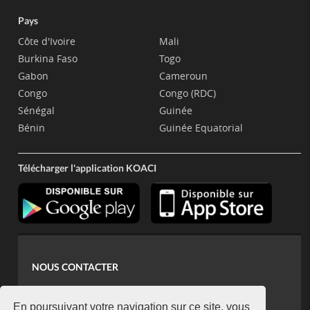
Pays
Côte d'Ivoire
Mali
Burkina Faso
Togo
Gabon
Cameroun
Congo
Congo (RDC)
Sénégal
Guinée
Bénin
Guinée Equatorial
Télécharger l'application KOACI
NOUS CONTACTER
contact@koaci.com
koaci@yahoo.fr
En poursuivant votre navigation sur ce site, vous