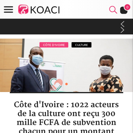
0
Côte d'Ivoire : Séileu, la célébration de la fête nationale
transformée en vaste campagne contre les produits
dépigmentants dangereux
CÔTE D'IVOIRE
CULTURE
Côte d'Ivoire : 1022 acteurs
de la culture ont reçu 300
mille FCFA de subvention
chacun pour un montant