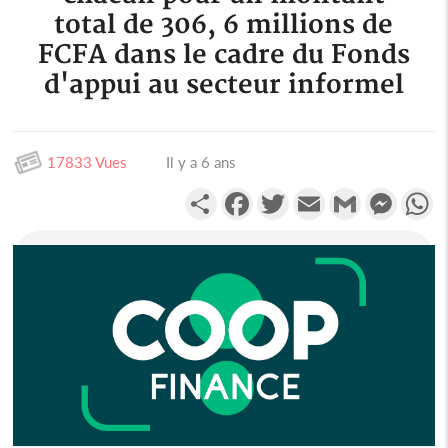
total de 306, 6 millions de
FCFA dans le cadre du Fonds
d'appui au secteur informel
17833 Vues
Il y a 6 ans
Partager
Facebook
Twitter
Email
Gmail
Messen
W