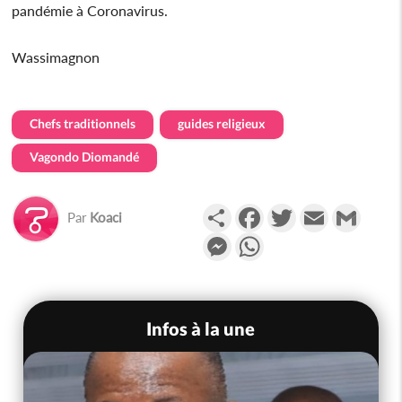
pandémie à Coronavirus.
Wassimagnon
Chefs traditionnels
guides religieux
Vagondo Diomandé
Partager
Facebook
Twitter
Email
Gmail
Par
Koaci
Messenger
WhatsApp
Infos à la une