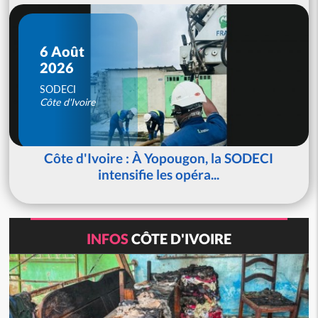
6 Août
2026
SODECI
Côte d'Ivoire
Côte d'Ivoire : À Yopougon, la SODECI
intensifie les opéra...
INFOS
CÔTE D'IVOIRE