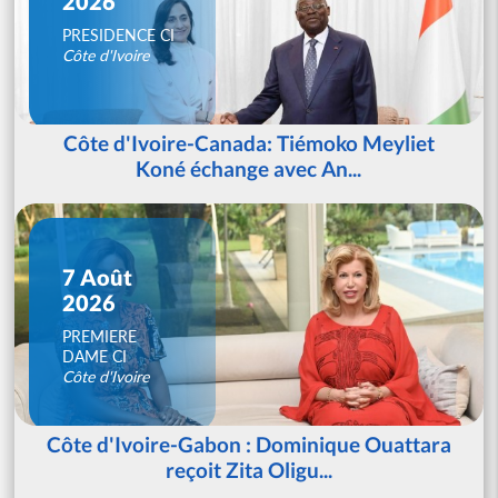
2026
PRESIDENCE CI
Côte d'Ivoire
Côte d'Ivoire-Canada: Tiémoko Meyliet
Koné échange avec An...
7 Août
2026
PREMIERE
DAME CI
Côte d'Ivoire
Côte d'Ivoire-Gabon : Dominique Ouattara
reçoit Zita Oligu...