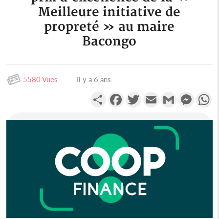
Meilleure initiative de
propreté » au maire
Bacongo
5580 Vues
Il y a 6 ans
Partager
Facebook
Twitter
Email
Gmail
Messen
W