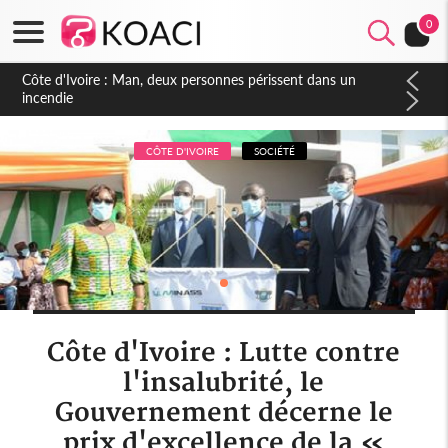
0
Côte d'Ivoire : Séileu, la célébration de la fête nationale
transformée en vaste campagne contre les produits
dépigmentants dangereux
CÔTE D'IVOIRE
SOCIÉTÉ
Côte d'Ivoire : Lutte contre
l'insalubrité, le
Gouvernement décerne le
prix d'excellence de la «