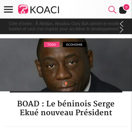
0
Côte d'Ivoire : À Abidjan, Amadou Oury Bah admire le modèle
ivoirien et veut s'en inspirer pour accélérer le développement
de la Guinée
TOGO
ECONOMIE
BOAD : Le béninois Serge
Ekué nouveau Président