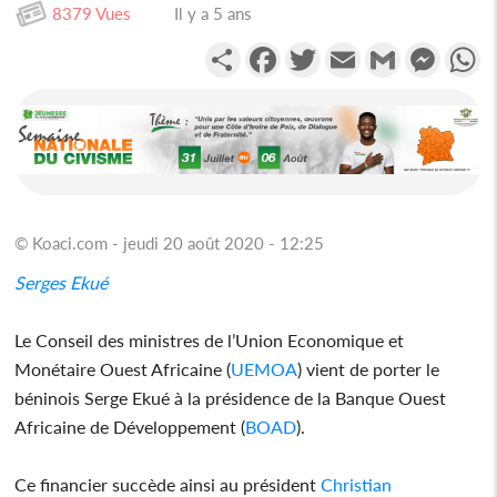
8379 Vues
Il y a 5 ans
Partager
Facebook
Twitter
Email
Gmail
Messen
W
© Koaci.com - jeudi 20 août 2020 - 12:25
Serges Ekué
Le Conseil des ministres de l’Union Economique et
Monétaire Ouest Africaine (
UEMOA
) vient de porter le
béninois Serge Ekué à la présidence de la Banque Ouest
Africaine de Développement (
BOAD
).
Ce financier succède ainsi au président
Christian