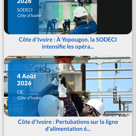
2026
SODECI
Côte d'Ivoire
Côte d'Ivoire : À Yopougon, la SODECI
intensifie les opéra...
4 Août
2026
CIE
Côte d'Ivoire
Côte d'Ivoire : Pertubations sur la ligne
d'alimentation é...