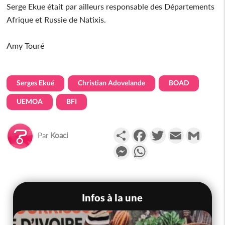
Serge Ekue était par ailleurs responsable des Départements
Afrique et Russie de Natixis.
Amy Touré
Serges Ekué
Christian Adovelande
BOAD
UEMOA
BFI
Partager
Facebook
Twitter
Email
Gmail
Par
Koaci
Messenger
WhatsApp
Infos à la une