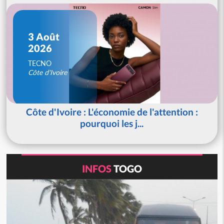
3 Août
2026
TECNO
Côte d'Ivoire
Côte d'Ivoire : L'économie de l'attention :
pourquoi les j...
INFOS
TOGO