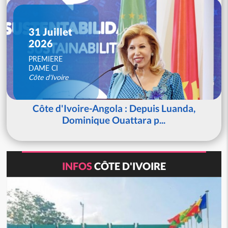
31 Juillet
2026
PREMIERE
DAME CI
Côte d'Ivoire
Côte d'Ivoire-Angola : Depuis Luanda,
Dominique Ouattara p...
INFOS
CÔTE D'IVOIRE