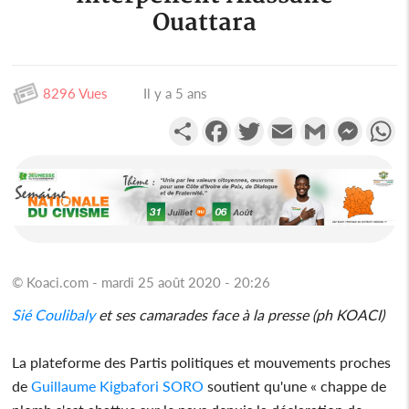
Ouattara
8296 Vues
Il y a 5 ans
Partager
Facebook
Twitter
Email
Gmail
Messen
W
© Koaci.com - mardi 25 août 2020 - 20:26
Sié Coulibaly
et ses camarades face à la presse (ph KOACI)
La plateforme des Partis politiques et mouvements proches
de
Guillaume Kigbafori SORO
soutient qu'une « chappe de