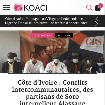
0
Côte d'Ivoire : CHU de Treichville, après la fronde, les agents
contractuels obtiennent un accord avec la direction sur les
arriérés du SMIG 2023
CÔTE D'IVOIRE
POLITIQUE
Côte d'Ivoire : Conflits
intercommunautaires, des
partisans de Soro
interpellent Alassane