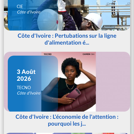
CIE
Côte d'Ivoire
Côte d'Ivoire : Pertubations sur la ligne
d'alimentation é...
3 Août
2026
TECNO
Côte d'Ivoire
Côte d'Ivoire : L'économie de l'attention :
pourquoi les j...