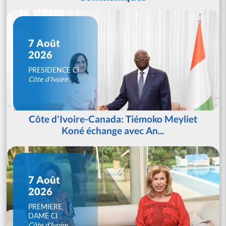
7 Août
2026
PRESIDENCE CI
Côte d'Ivoire
Côte d'Ivoire-Canada: Tiémoko Meyliet
Koné échange avec An...
7 Août
2026
PREMIERE
DAME CI
Côte d'Ivoire