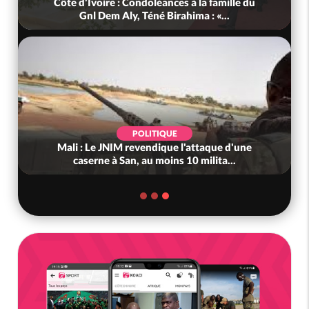
Côte d'Ivoire : Condoléances à la famille du
Gnl Dem Aly, Téné Birahima : «...
POLITIQUE
Mali : Le JNIM revendique l'attaque d'une
caserne à San, au moins 10 milita...