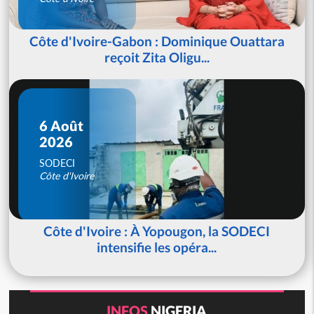
Côte d'Ivoire-Gabon : Dominique Ouattara
reçoit Zita Oligu...
6 Août
2026
SODECI
Côte d'Ivoire
Côte d'Ivoire : À Yopougon, la SODECI
intensifie les opéra...
INFOS
NIGERIA