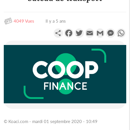
4049 Vues
Il y a 5 ans
Partager
Facebook
Twitter
Email
Gmail
Messen
W
© Koaci.com - mardi 01 septembre 2020 - 10:49