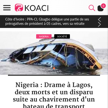
0
Mali : Le JNIM revendique l'attaque d'une caserne à San, au
moins 10 militaires tués
NIGERIA
SOCIÉTÉ
Nigeria : Drame à Lagos,
deux morts et un disparu
suite au chavirement d'un
bateau de transport