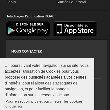
Bénin
Guinée Equatorial
Télécharger l'application KOACI
NOUS CONTACTER
contact@koaci.com
koaci@yahoo.fr
En poursuivant votre navigation sur ce site, vous
+225 07 08 85 52 93
acceptez l'utilisation de Cookies pour vous
proposer des publicités adaptées à vos centres
d'intérêts, pour réaliser des statistiques de
NEWSLETTER
navigation, et pour faciliter le partage
Restez connecté via notre newsletter
d'information sur les réseaux sociaux.
S'abonner
Pour en savoir plus et paramétrer les cookies,
Se désabonner
cliquer ici