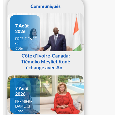
Communiqués
7 Août
2026
PRESIDENCE
CI
Côte
d'Ivoire
Côte d'Ivoire-Canada:
Tiémoko Meyliet Koné
échange avec An...
7 Août
2026
PREMIERE
DAME CI
Côte