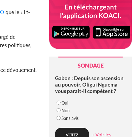
En téléchargeant
AO
que le « Lt-
l'application KOACI.
hargé de
res politiques,
SONDAGE
avec dévouement,
Gabon : Depuis son ascension
au pouvoir, Oligui Nguema
vous parait-il compétent ?
Oui
Non
Sans avis
+ Voir les