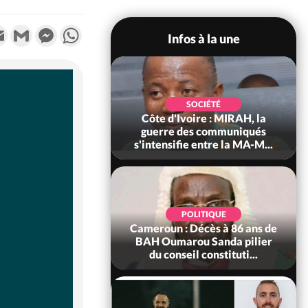
k
tter
Email
Gmail
Messenger
WhatsApp
Infos à la une
SOCIÉTÉ
SOCIÉTÉ
voire : Man, deux
Côte d'Ivoire : MIRAH, la
périssent dans un
guerre des communiqués
incendie
s'intensifie entre la MA-M...
SOCIÉTÉ
POLITIQUE
ire : Daloa, il tue
Cameroun : Décès à 86 ans de
ègue et cache 38
BAH Oumarou Sanda pilier
s dans une fo...
du conseil constituti...