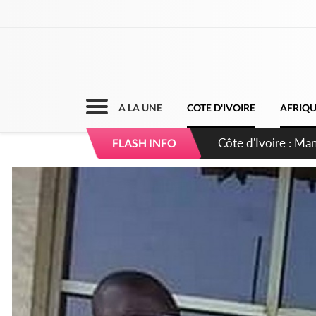
A LA UNE
COTE D'IVOIRE
AFRIQ
Côte d'Ivoire : Séi
FLASH INFO
dépigmentants da