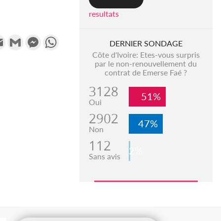
resultats
k
tter
Email
Gmail
Messenger
WhatsApp
DERNIER SONDAGE
Côte d'Ivoire: Etes-vous surpris
par le non-renouvellement du
contrat de Emerse Faé ?
3128
51%
Oui
2902
47%
Non
112
2%
Sans avis