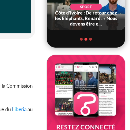
POLITIQUE
d'Ivoire : 66e
SPORT
versaire de
Côte d'Ivoire : De retour chez
ance, les Forces de
les Eléphants, Renard : « Nous
fense e...
devons être e...
 la Commission
que du
Liberia
au
RESTEZ CONNECTÉ