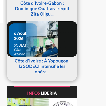
d'Ivoire
Côte d'Ivoire-Gabon :
Dominique Ouattara reçoit
Zita Oligu...
6 Août
2026
SODECI
Côte
d'Ivoire
Côte d'Ivoire : À Yopougon,
la SODECI intensifie les
opéra...
INFOS
LIBÉRIA