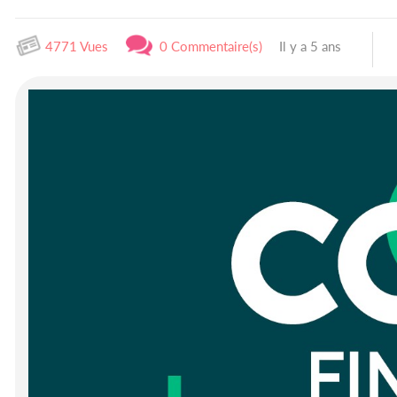
4771 Vues
0 Commentaire(s)
Il y a 5 ans