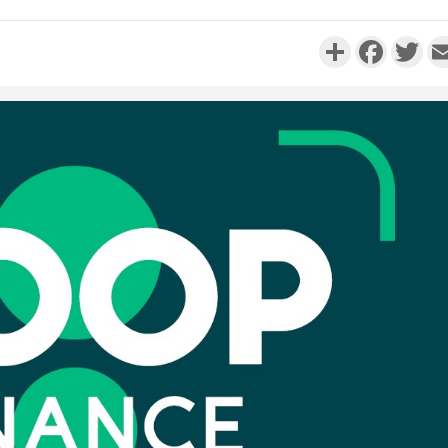
Partager
Faceboo
Twi
Côte d'I
personnes 
Côte d'Ivo
son coll
million