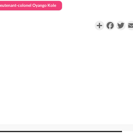
ieutenant-colonel Oyango Kole
Partager
Faceboo
Twi