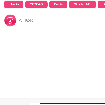
Liberia
CEDEAO
Décès
Officier AFL
L
Par
Koaci