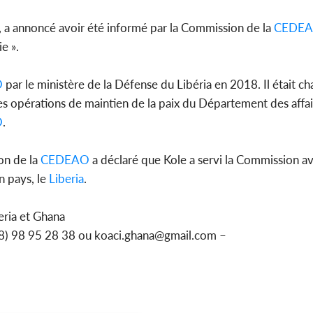
e, a annoncé avoir été informé par la Commission de la
CEDE
e ».
O
par le ministère de la Défense du Libéria en 2018. Il était c
es opérations de maintien de la paix du Département des affai
O
.
on de la
CEDEAO
a déclaré que Kole a servi la Commission 
n pays, le
Liberia
.
ria et Ghana
228) 98 95 28 38 ou koaci.ghana@gmail.com –