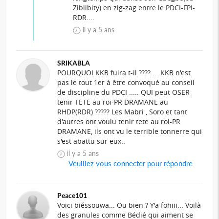
Ziblibity) en zig-zag entre le PDCI-FPI-
RDR....
il y a 5 ans
SRIKABLA
POURQUOI KKB fuira t-il ???? ... KKB n'est
pas le tout 1er à être convoqué au conseil
de discipline du PDCI ..... QUI peut OSER
tenir TETE au roi-PR DRAMANE au
RHDP(RDR) ????? Les Mabri , Soro et tant
d'autres ont voulu tenir tete au roi-PR
DRAMANE, ils ont vu le terrible tonnerre qui
s'est abattu sur eux..
il y a 5 ans
Veuillez vous connecter pour répondre
Peace101
Voici biéssouwa... Ou bien ? Y'a fohiii... Voilà
des granules comme Bédié qui aiment se