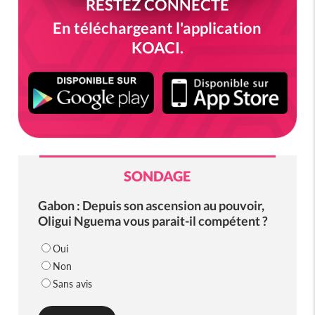
RESTEZ CONNECTÉ
En téléchargeant l'application
KOACI.
SONDAGE
Gabon : Depuis son ascension au pouvoir,
Oligui Nguema vous parait-il compétent ?
Oui
Non
Sans avis