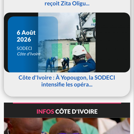
reçoit Zita Oligu...
6 Août
2026
SODECI
Côte d'Ivoire
Côte d'Ivoire : À Yopougon, la SODECI
intensifie les opéra...
INFOS
CÔTE D'IVOIRE