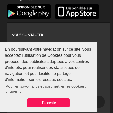
NOUS CONTACTER
contact@koaci.com
koaci@yahoo.fr
En poursuivant votre navigation sur ce site, vous
+225 07 08 85 52 93
acceptez l'utilisation de Cookies pour vous
proposer des publicités adaptées à vos centres
d'intérêts, pour réaliser des statistiques de
NEWSLETTER
navigation, et pour faciliter le partage
Restez connecté via notre newsletter
d'information sur les réseaux sociaux.
S'abonner
Pour en savoir plus et paramétrer les cookies,
Se désabonner
cliquer ici
J'accepte