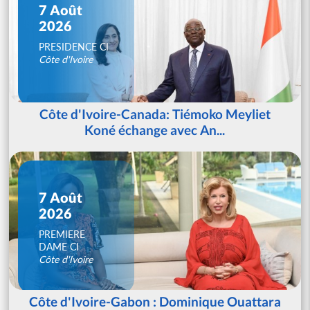
7 Août
2026
PRESIDENCE CI
Côte d'Ivoire
Côte d'Ivoire-Canada: Tiémoko Meyliet
Koné échange avec An...
7 Août
2026
PREMIERE
DAME CI
Côte d'Ivoire
Côte d'Ivoire-Gabon : Dominique Ouattara