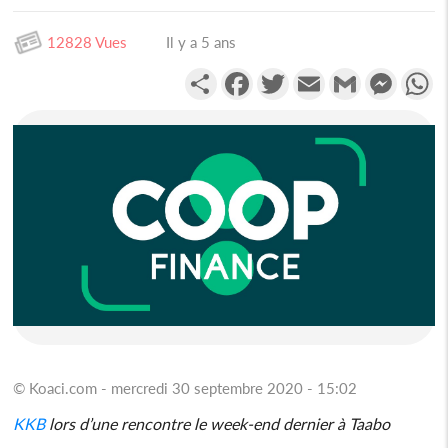
12828 Vues
Il y a 5 ans
Partager
Facebook
Twitter
Email
Gmail
Messen
W
© Koaci.com - mercredi 30 septembre 2020 - 15:02
KKB
lors d’une rencontre le week-end dernier à Taabo