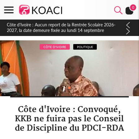
0
Côte d'Ivoire : Indépendance à Blahou, le sous-préfet : « La
fête nous invite à mesurer le chemin parcouru et à renouveler
notre engagement collectif en faveur du développement »
CÔTE D'IVOIRE
POLITIQUE
Côte d'Ivoire : Convoqué,
KKB ne fuira pas le Conseil
de Discipline du PDCI-RDA