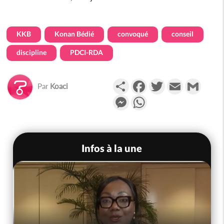
KKB
Konan Bédié
convoqué
conseil
discipline
PDCI-RDA
Partager
Facebook
Twitter
Email
Gmail
Par
Koaci
Messenger
WhatsApp
Infos à la une