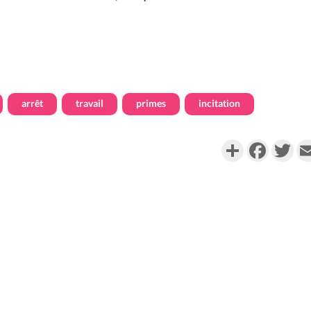
arrêt
travail
primes
incitation
Partager
Faceboo
Twi