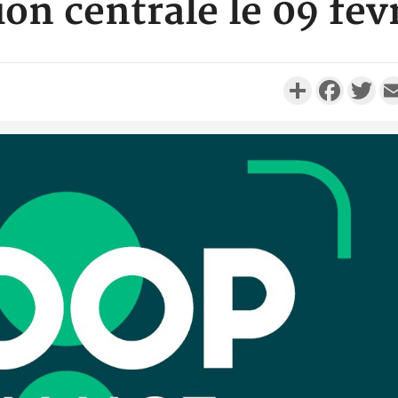
on centrale le 09 fév
Partager
Faceboo
Twi
POLITIQUE
Côte d'Ivoire : L'armée en
Côte d'
deuil, décès du colonel-major
l'électrici
Fofié Kouakou Mart...
Awassa 
SOCIÉTÉ
Côte d'Ivoire : Comment
Côte d'Ivoi
Stéphane Kipré a occupé la
Manuel
jeunesse de Gboguhé pend...
présente 