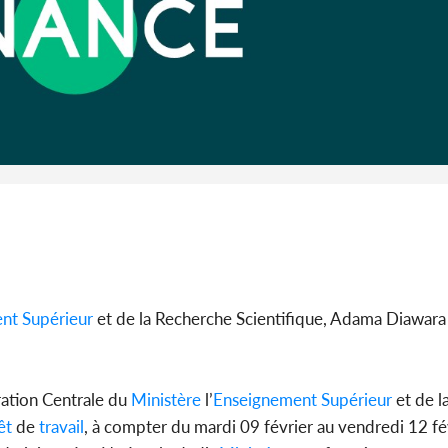
SOCIÉTÉ
Côte d'Ivoire : Gôh, Abel
Djohoré dit viser la
Côte d'I
présidence du Conseil
contre le 
région...
Daloa, Y
ent
Supérieur
et de la Recherche Scientifique, Adama Diawara 
ration Centrale du
Ministère
l’
Enseignement
Supérieur
et de l
êt
de
travail
, à compter du mardi 09 février au vendredi 12 f