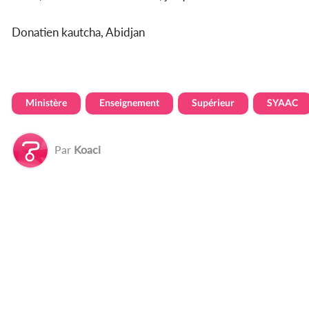
Donatien kautcha, Abidjan
Ministère
Enseignement
Supérieur
SYAAC
Par
Koaci