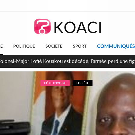
COMMUNIQUÉS
UE
POLITIQUE
SOCIÉTÉ
SPORT
Colonel-Major Fofié Kouakou est décédé, l'armée perd une figu
CÔTE D'IVOIRE
SOCIÉTÉ