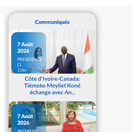
Communiqués
7 Août
2026
PRESIDENCE
CI
Côte
d'Ivoire
Côte d'Ivoire-Canada:
Tiémoko Meyliet Koné
échange avec An...
7 Août
2026
PREMIERE