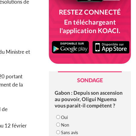
ésolutions de
RESTEZ CONNECTÉ
En téléchargeant
l'application KOACI.
du Ministre et
20 portant
SONDAGE
iment de la
Gabon : Depuis son ascension
au pouvoir, Oligui Nguema
vous parait-il compétent ?
l de
Oui
Non
u 12 février
Sans avis