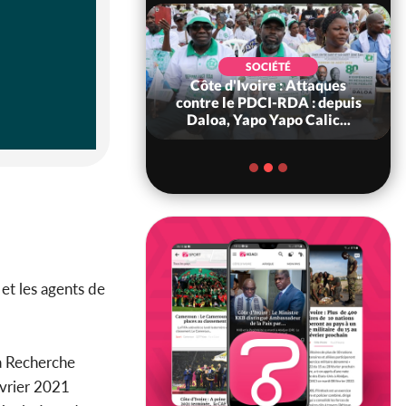
SOCIÉTÉ
SOCIÉTÉ
voire : Attaques
Côte d'Ivoire : Bangolo, un
PDCI-RDA : depuis
buffle sème la peur au cœur
apo Yapo Calic...
du Mont Peko, une v...
et les agents de
a Recherche
évrier 2021