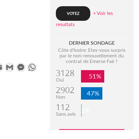
+ Voir les
resultats
DERNIER SONDAGE
Côte d'Ivoire: Etes-vous surpris
par le non-renouvellement du
contrat de Emerse Faé ?
k
tter
Email
Gmail
Messenger
WhatsApp
3128
51%
Oui
2902
47%
Non
112
2%
Sans avis