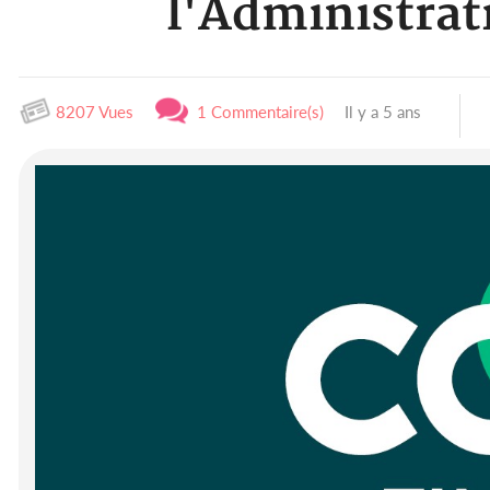
l'Administrati
8207 Vues
1 Commentaire(s)
Il y a 5 ans