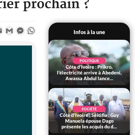
rier prochain ?
k
tter
Email
Gmail
Messenger
WhatsApp
Infos à la une
POLITIQUE
SOCIÉTÉ
Ivoire : Prikro,
Cameroun : la Gendarmerie
té arrive à Abedeni,
démantèle un réseau
Abdul lance...
d'usurpation de titre militai...
SOCIÉTÉ
SOCIÉTÉ
re : Séitifla : Guy
Côte d'Ivoire : Aucun report
a épouse Dago
de la Rentrée Scolaire 2026-
les acquis du d...
2027, la date deme...