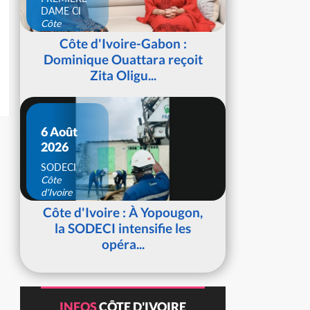
DAME CI
Côte
d'Ivoire
Côte d'Ivoire-Gabon :
Dominique Ouattara reçoit
Zita Oligu...
6 Août
2026
SODECI
Côte
d'Ivoire
Côte d'Ivoire : À Yopougon,
la SODECI intensifie les
opéra...
INFOS
CÔTE D'IVOIRE