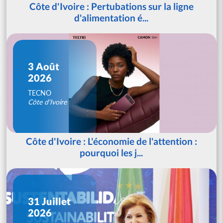
Côte d'Ivoire : Pertubations sur la ligne
d'alimentation é...
3 Août
2026
TECNO
Côte d'Ivoire
Côte d'Ivoire : L'économie de l'attention :
pourquoi les j...
31 Juillet
2026