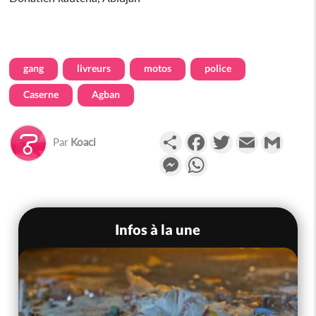
gang
livreurs
motos
police
Caserne
Agban
Partager
Facebook
Twitter
Email
Gmail
Par
Koaci
Messenger
WhatsApp
Infos à la une