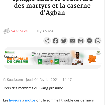
des martyrs et la caserne
d'Agban
5476 Vues
Il y a 5 ans
Partager
Facebook
Twitter
Email
Gmail
Messen
W
© Koaci.com - jeudi 04 février 2021 - 14:47
Trois des membres du Gang présumé
Les
livreurs
à
motos
ont le sommeil troublé ces derniers