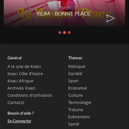
RAP IVOIRE
YILIM - BONNE PLACE
Général
Thèmes
A la une de Koaci
Politique
Koaci Côte d'Ivoire
Société
Koaci Afrique
Sport
Archives Koaci
Economie
Conditions d'utilisation
Culture
Contacts
Technologie
Tribune
Besoin d'aide ?
Evènement
Se Connecter
Santé