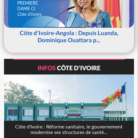
PREMIERE
DAME CI
Côte d'Ivoire
Côte d'Ivoire-Angola : Depuis Luanda,
Dominique Ouattara p...
INFOS
CÔTE D'IVOIRE
Côte d'Ivoire : Réforme sanitaire, le gouvernement
modernise ses structures de santé...