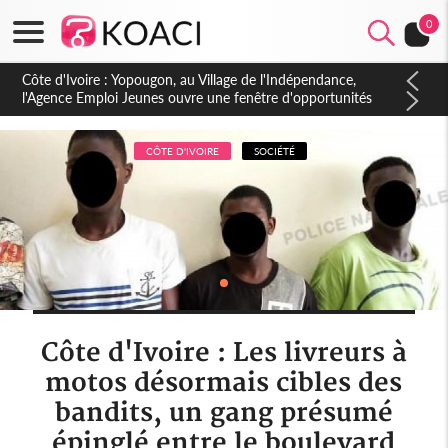
0
Côte d'Ivoire : CHU de Treichville, après la fronde, les agents
contractuels obtiennent un accord avec la direction sur les
arriérés du SMIG 2023
CÔTE D'IVOIRE
SOCIÉTÉ
Côte d'Ivoire : Les livreurs à
motos désormais cibles des
bandits, un gang présumé
épinglé entre le boulevard