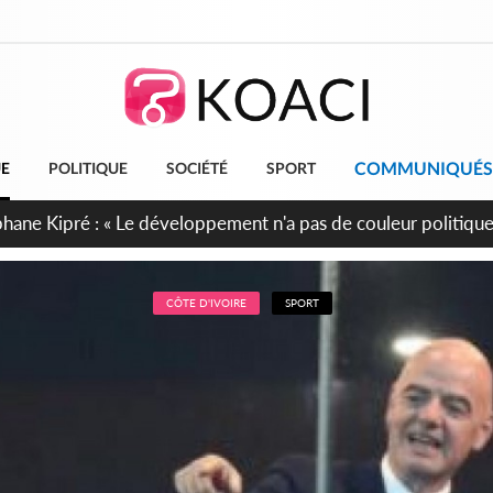
COMMUNIQUÉS
UE
POLITIQUE
SOCIÉTÉ
SPORT
cueillent 254 anciens combattants issus de groupes armés
CÔTE D'IVOIRE
SPORT