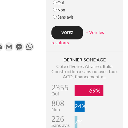
Oui
Non
Sans avis
+ Voir les
resultats
k
tter
Email
Gmail
Messenger
WhatsApp
DERNIER SONDAGE
Côte d'Ivoire : Affaire « Italia
Construction » sans ou avec faux
ACD, financement «...
2355
69%
Oui
808
24%
Non
226
7%
Sans avis