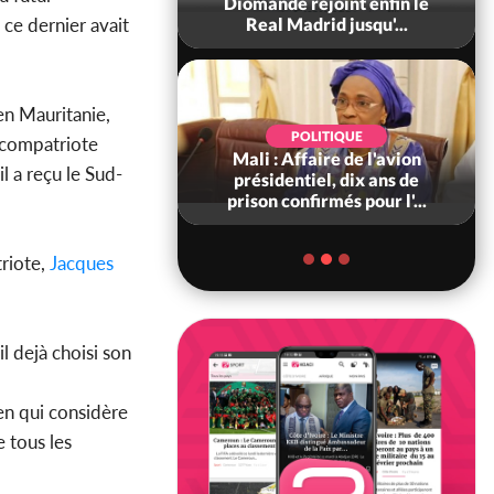
0 tonnes de cacao,
Diomandé rejoint enfin le
 ce dernier avait
ARFA-CI co...
Real Madrid jusqu'...
en Mauritanie,
POLITIQUE
POLITIQUE
e compatriote
voire : Violences
Mali : Affaire de l'avion
l a reçu le Sud-
 à Kossandji (Mé)
présidentiel, dix ans de
it 03 morts, A...
prison confirmés pour l'...
triote,
Jacques
l dejà choisi son
en qui considère
 tous les