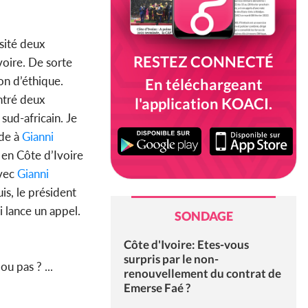
isité deux
RESTEZ CONNECTÉ
voire. De sorte
ion d’éthique.
En téléchargeant
ontré deux
l'application KOACI.
sud-africain. Je
nde à
Gianni
 en Côte d’Ivoire
avec
Gianni
is, le président
i lance un appel.
SONDAGE
Côte d'Ivoire: Etes-vous
surpris par le non-
ou pas ? ...
renouvellement du contrat de
Emerse Faé ?