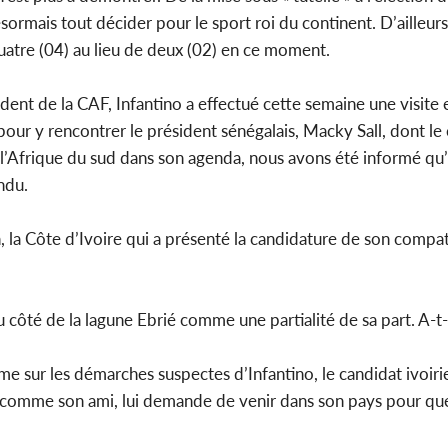
des 100 00
ormais tout décider pour le sport roi du continent. D’ailleurs
le SYN
tre (04) au lieu de deux (02) en ce moment.
ident de la CAF, Infantino a effectué cette semaine une visite 
 pour y rencontrer le président sénégalais, Macky Sall, dont l
Côte d'I
’Afrique du sud dans son agenda, nous avons été informé qu’i
tragiques
ayant fa
ndu.
 la Côte d’Ivoire qui a présenté la candidature de son compa
 côté de la lagune Ebrié comme une partialité de sa part. A-t-i
me sur les démarches suspectes d’Infantino, le candidat ivoiri
rs comme son ami, lui demande de venir dans son pays pour que