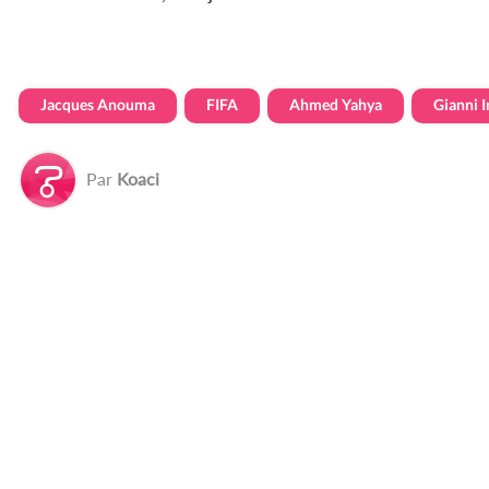
Jacques Anouma
FIFA
Ahmed Yahya
Gianni I
Par
Koaci