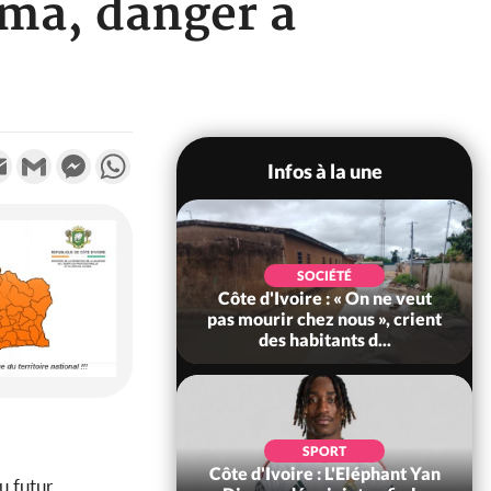
uma, danger à
k
tter
Email
Gmail
Messenger
WhatsApp
Infos à la une
POLITIQUE
SOCIÉTÉ
re : Décrispation ?
Côte d'Ivoire : « On ne veut
ou Traoré ex
pas mourir chez nous », crient
 de Soro a recou...
des habitants d...
SOCIÉTÉ
SPORT
ire : Fin du rachat
Côte d'Ivoire : L'Eléphant Yan
du futur