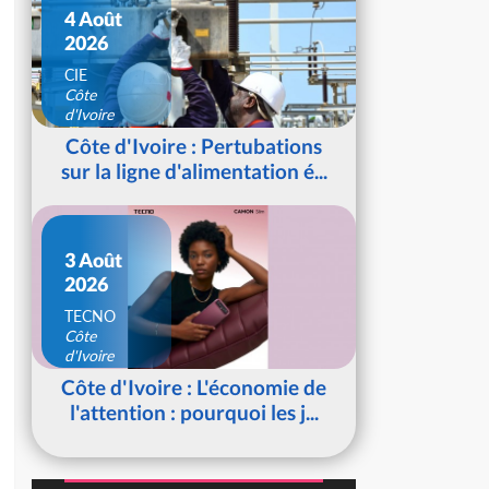
4 Août
2026
CIE
Côte
d'Ivoire
Côte d'Ivoire : Pertubations
sur la ligne d'alimentation é...
3 Août
2026
TECNO
Côte
d'Ivoire
Côte d'Ivoire : L'économie de
l'attention : pourquoi les j...