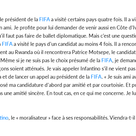
le président de la
FIFA
a visité certains pays quatre fois. Il a v
un ami. Je profite pour lui demander de venir aussi en Côte d’I
u’il faut pas faire de ballet diplomatique. Mais c’est une quest
a
FIFA
a visité le pays d’un candidat au moins 4 fois. Il a renc
ment au Rwanda où il rencontrera Patrice Motsepe, le candidat 
. Même si je ne suis pas le choix présumé de la
FIFA
, je dema
ns soient atténués. Je vais appeler Infantino s’il ne vient pas
ma et de lancer un appel au président de la
FIFA
. « Je suis ami 
posé ma candidature d’abord par amitié et par courtoisie. Et pu
s une amitié sincère. En tout cas, en ce qui me concerne. Je lu
tino
, le « moralisateur » face à ses responsabilités. Viendra-t-il 