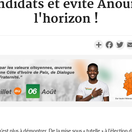
andidats et évite Ano
l'horizon !
Partager
Faceboo
Twi
Côte d'Ivoi
Mamad
conseiller
Côte d'Ivo
n’est plus à démontrer. De la mise sous « tutelle » à l’élection 