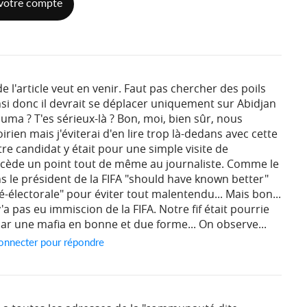
votre compte
de l'article veut en venir. Faut pas chercher des poils
si donc il devrait se déplacer uniquement sur Abidjan
ma ? T'es sérieux-là ? Bon, moi, bien sûr, nous
ien mais j'éviterai d'en lire trop là-dedans avec cette
tre candidat y était pour une simple visite de
concède un point tout de même au journaliste. Comme le
s le président de la FIFA "should have known better"
é-électorale" pour éviter tout malentendu... Mais bon...
y'a pas eu immiscion de la FIFA. Notre fif était pourrie
 par une mafia en bonne et due forme... On observe...
onnecter pour répondre