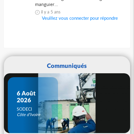
manguier...
il y a 5 ans
Veuillez vous connecter pour répondre
Communiqués
6 Août
2026
SODECI
Côte d'Ivoire