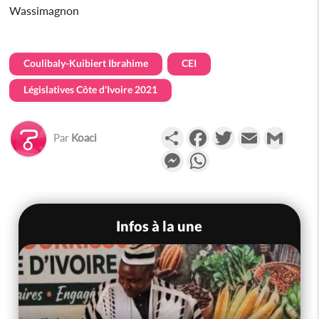
Wassimagnon
Coulibaly-Kuibiert Ibrahime
CEI
Législatives Côte d'Ivoire 2021
Partager
Facebook
Twitter
Email
Gmail
Par
Koaci
Messenger
WhatsApp
Infos à la une