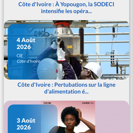
Côte d'Ivoire : À Yopougon, la SODECI
intensifie les opéra...
4 Août
2026
CIE
Côte d'Ivoire
Côte d'Ivoire : Pertubations sur la ligne
d'alimentation é...
3 Août
2026