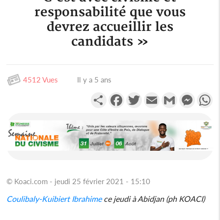
responsabilité que vous
devrez accueillir les
candidats »
4512 Vues
Il y a 5 ans
Partager
Facebook
Twitter
Email
Gmail
Messen
W
© Koaci.com - jeudi 25 février 2021 - 15:10
Coulibaly-Kuibiert Ibrahime
ce jeudi à Abidjan (ph KOACI)