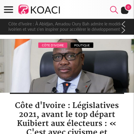
0
Côte d'Ivoire : À Abidjan, Amadou Oury Bah admire le modèle
ivoirien et veut s'en inspirer pour accélérer le développement
de la Guinée
CÔTE D'IVOIRE
POLITIQUE
Côte d'Ivoire : Législatives
2021, avant le top départ
Kuibiert aux électeurs : «
C'est avec civisme et