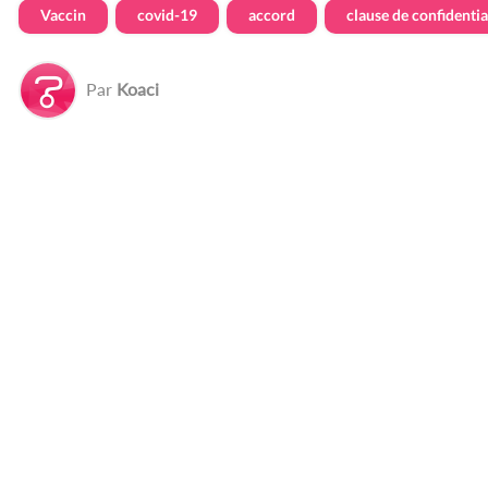
Vaccin
covid-19
accord
clause de confidentia
Par
Koaci