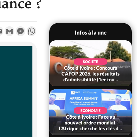
iance ?
k
tter
Email
Gmail
Messenger
WhatsApp
Infos à la une
SOCIÉTÉ
oire : Leleblé, le
SOCIÉTÉ
ndant KOUAME
Côte d'Ivoire : Concours
orbert, Nouveau
CAFOP 2026, les résultats
Sous-...
d'admissibilité (1er tou...
SOCIÉTÉ
Ivoire : Stocks
ECONOMIE
ls de cacao, des
Côte d'Ivoire : Face au
 coopératives et
nouvvel ordre mondial,
ach...
l'Afrique cherche les clés d...