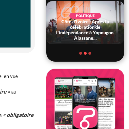
POLITIQUE
Côte d'Ivoire : Après la
POLITIQUE
oire : Diplomatie,
célébration de
 consolide ses
l'indépendance à Yopougon,
ts avec New Del...
Alassane...
e, en vue
ire »
au
« obligatoire
re