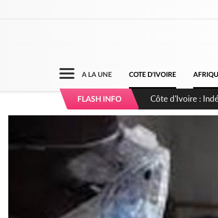
A LA UNE
COTE D'IVOIRE
AFRIQ
Sierra Leone : Un 
FLASH INFO
d'avance