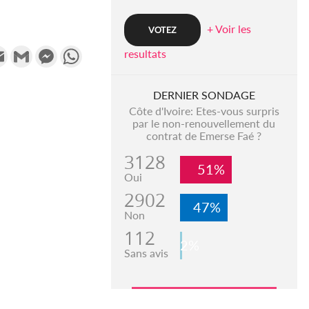
+ Voir les
k
tter
Email
Gmail
Messenger
WhatsApp
resultats
DERNIER SONDAGE
Côte d'Ivoire: Etes-vous surpris
par le non-renouvellement du
contrat de Emerse Faé ?
3128
51%
Oui
2902
47%
Non
112
2%
Sans avis