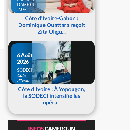
DAME CI
Côte
d'Ivoire
Côte d'Ivoire-Gabon :
Dominique Ouattara reçoit
Zita Oligu...
6 Août
2026
SODECI
Côte
d'Ivoire
Côte d'Ivoire : À Yopougon,
la SODECI intensifie les
opéra...
INFOS
CAMEROUN