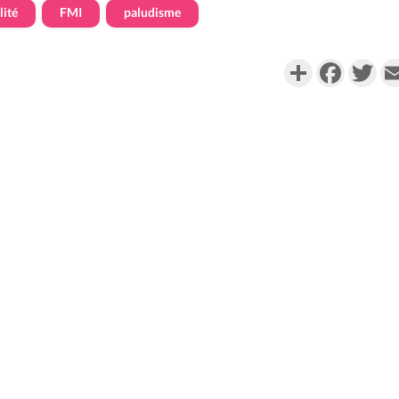
lité
FMI
paludisme
Partager
Faceboo
Twi