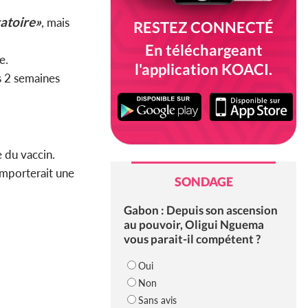
gatoire»
, mais
RESTEZ CONNECTÉ
En téléchargeant
e.
l'application KOACI.
s 2 semaines
e du vaccin.
mporterait une
SONDAGE
Gabon : Depuis son ascension
au pouvoir, Oligui Nguema
vous parait-il compétent ?
Oui
Non
Sans avis