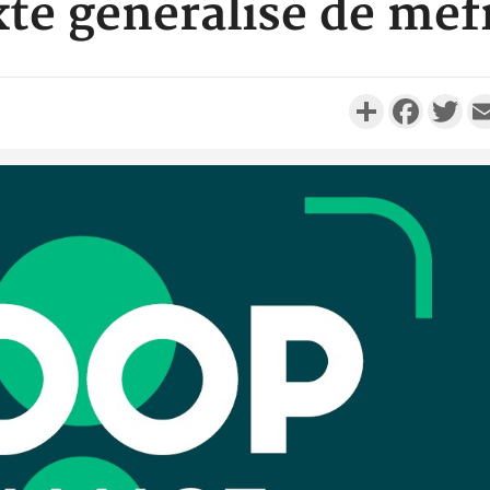
te généralisé de méf
Partager
Faceboo
Twi
Côte d'Iv
Comma
Djahan N
Côte d'
résidue
sociétés