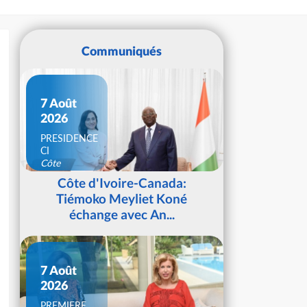
Communiqués
7 Août
2026
PRESIDENCE
CI
Côte
d'Ivoire
Côte d'Ivoire-Canada:
Tiémoko Meyliet Koné
échange avec An...
7 Août
2026
PREMIERE