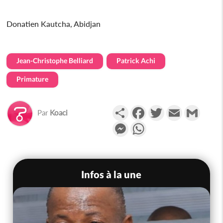
Donatien Kautcha, Abidjan
Jean-Christophe Belliard
Patrick Achi
Primature
Partager
Facebook
Twitter
Email
Gmail
Par
Koaci
Messenger
WhatsApp
Infos à la une