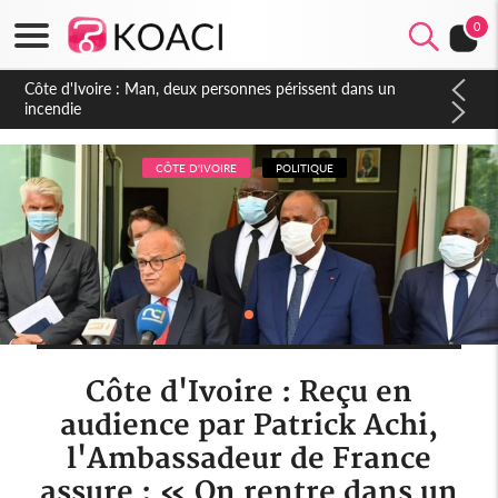
0
Côte d'Ivoire : Séileu, la célébration de la fête nationale
transformée en vaste campagne contre les produits
dépigmentants dangereux
CÔTE D'IVOIRE
POLITIQUE
Côte d'Ivoire : Reçu en
audience par Patrick Achi,
l'Ambassadeur de France
assure : « On rentre dans un