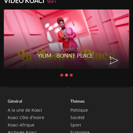
VIDEO KOACI
Voir+
RAP IVOIRE
YILIM - BONNE PLACE
Général
Thèmes
A la une de Koaci
Politique
Koaci Côte d'Ivoire
Société
Koaci Afrique
Sport
Archives Koaci
Economie