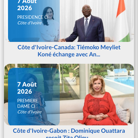
7 Août
2026
PRESIDENCE CI
Côte d'Ivoire
Côte d'Ivoire-Canada: Tiémoko Meyliet
Koné échange avec An...
7 Août
2026
PREMIERE
DAME CI
Côte d'Ivoire
Côte d'Ivoire-Gabon : Dominique Ouattara
reçoit Zita Oligu...