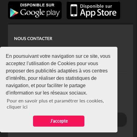
NOUS CONTACTER
contact@koaci.com
koaci@yahoo.fr
En poursuivant votre navigation sur ce site, vous
+225 07 08 85 52 93
acceptez l'utilisation de Cookies pour vous
proposer des publicités adaptées à vos centres
d'intérêts, pour réaliser des statistiques de
NEWSLETTER
navigation, et pour faciliter le partage
Restez connecté via notre newsletter
d'information sur les réseaux sociaux.
S'abonner
Pour en savoir plus et paramétrer les cookies,
Se désabonner
cliquer ici
J'accepte