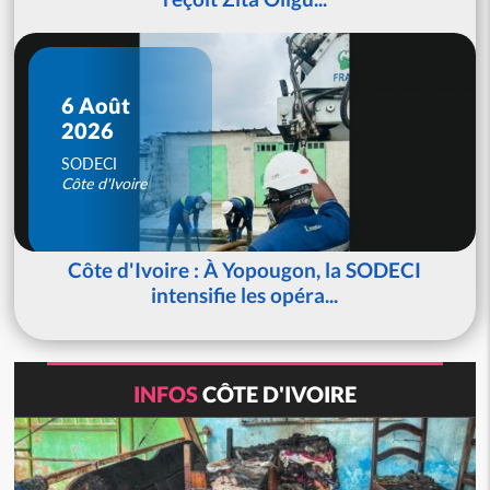
6 Août
2026
SODECI
Côte d'Ivoire
Côte d'Ivoire : À Yopougon, la SODECI
intensifie les opéra...
INFOS
CÔTE D'IVOIRE