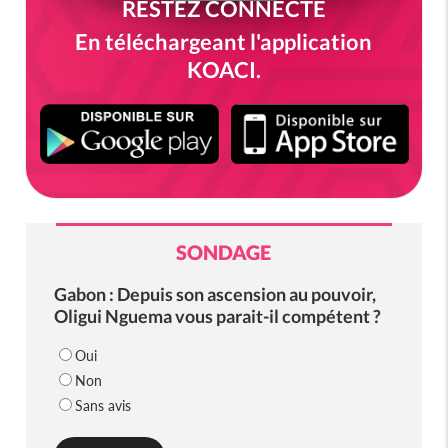
RESTEZ CONNECTÉ
En téléchargeant l'application
KOACI.
SONDAGE
Gabon : Depuis son ascension au pouvoir,
Oligui Nguema vous parait-il compétent ?
Oui
Non
Sans avis