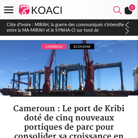
0
Côte d'Ivoire : Indépendance 2026, Thiam plaide pour un
environnement démocratique plus apaisé
CAMEROUN
ECONOMIE
Cameroun : Le port de Kribi
doté de cinq nouveaux
portiques de parc pour
consolider sa croissance en