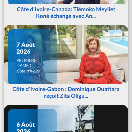
Côte d'Ivoire-Canada: Tiémoko Meyliet
Koné échange avec An...
7 Août
2026
PREMIERE
DAME CI
Côte d'Ivoire
Côte d'Ivoire-Gabon : Dominique Ouattara
reçoit Zita Oligu...
6 Août
2026