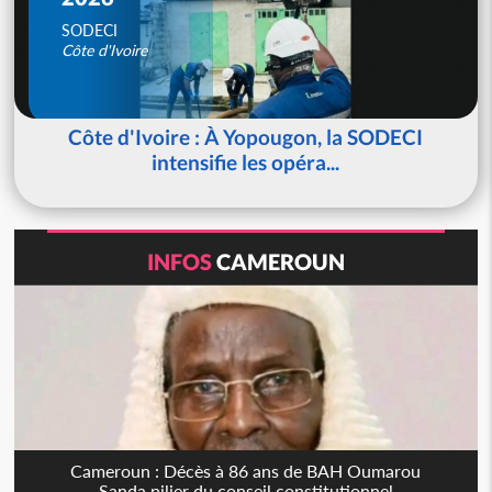
SODECI
Côte d'Ivoire
Côte d'Ivoire : À Yopougon, la SODECI
intensifie les opéra...
INFOS
CAMEROUN
Cameroun : Décès à 86 ans de BAH Oumarou
Sanda pilier du conseil constitutionnel