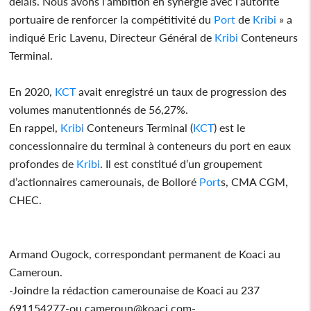
délais. Nous avons l’ambition en synergie avec l’autorité
portuaire de renforcer la compétitivité du
Port
de
Kribi
» a
indiqué Eric Lavenu, Directeur Général de
Kribi
Conteneurs
Terminal.
En 2020,
KCT
avait enregistré un taux de progression des
volumes manutentionnés de 56,27%.
En rappel,
Kribi
Conteneurs Terminal (
KCT
) est le
concessionnaire du terminal à conteneurs du port en eaux
profondes de
Kribi
. Il est constitué d’un groupement
d’actionnaires camerounais, de Bolloré
Port
s, CMA CGM,
CHEC.
Armand Ougock, correspondant permanent de Koaci au
Cameroun.
-Joindre la rédaction camerounaise de Koaci au 237
691154277-ou cameroun@koaci.com-