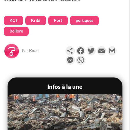
KCT
Kribi
Port
portiques
Bollore
Partager
Facebook
Twitter
Email
Gmail
Par
Koaci
Messenger
WhatsApp
Infos à la une