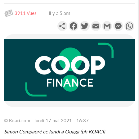
3911 Vues
Il y a 5 ans
Partager
Facebook
Twitter
Email
Gmail
Messen
W
© Koaci.com - lundi 17 mai 2021 - 16:37
Simon Compaoré ce lundi à Ouaga (ph KOACI)