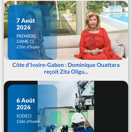
7 Août
2026
PREMIERE
DAME CI
Côte d'Ivoire
Côte d'Ivoire-Gabon : Dominique Ouattara
reçoit Zita Oligu...
6 Août
2026
SODECI
Côte d'Ivoire