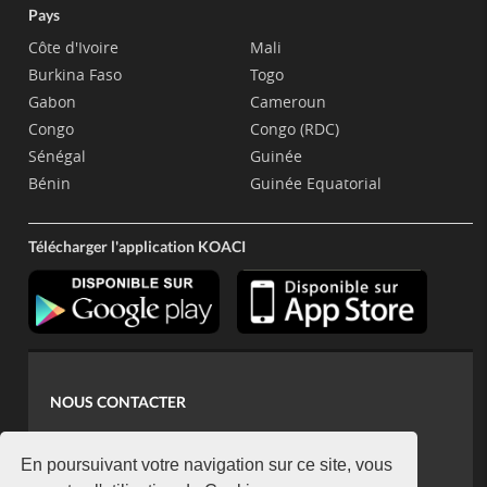
Pays
Côte d'Ivoire
Mali
Burkina Faso
Togo
Gabon
Cameroun
Congo
Congo (RDC)
Sénégal
Guinée
Bénin
Guinée Equatorial
Télécharger l'application KOACI
NOUS CONTACTER
contact@koaci.com
koaci@yahoo.fr
En poursuivant votre navigation sur ce site, vous