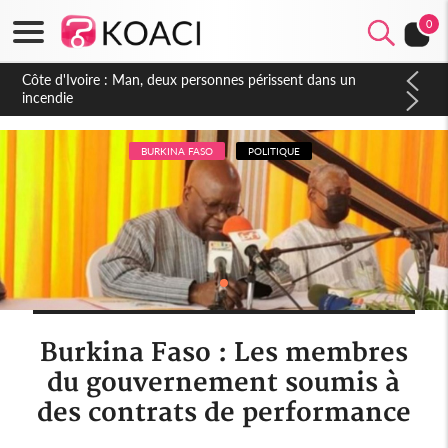
0
Côte d'Ivoire : Séileu, la célébration de la fête nationale
transformée en vaste campagne contre les produits
dépigmentants dangereux
BURKINA FASO
POLITIQUE
Burkina Faso : Les membres
du gouvernement soumis à
des contrats de performance