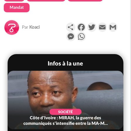
Mandat
Partager
Facebook
Twitter
Email
Gmail
Par
Koaci
Messenger
WhatsApp
Infos à la une
SOCIÉTÉ
Côte d'Ivoire : MIRAH, la guerre des
communiqués s'intensifie entre la MA-M...