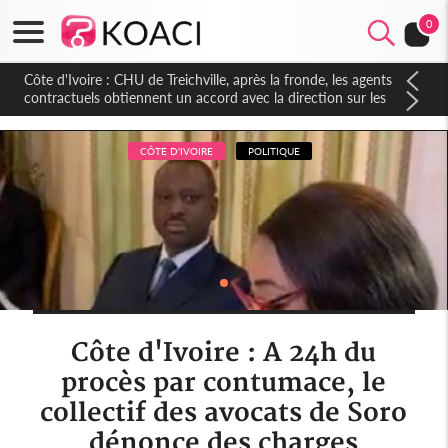
0
Côte d'Ivoire : CHU de Treichville, après la fronde, les agents
contractuels obtiennent un accord avec la direction sur les
arriérés du SMIG 2023
CÔTE D'IVOIRE
POLITIQUE
Côte d'Ivoire : A 24h du
procès par contumace, le
collectif des avocats de Soro
dénonce des charges