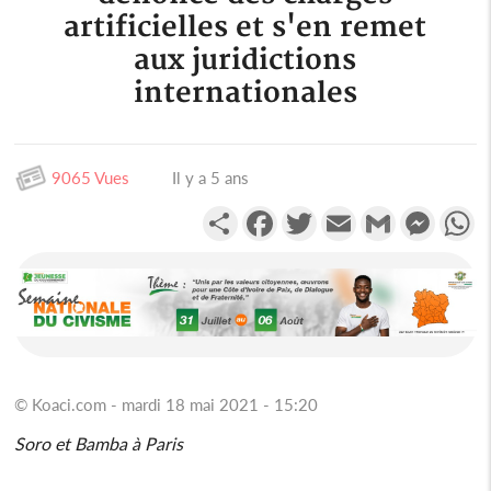
artificielles et s'en remet
aux juridictions
internationales
9065 Vues
Il y a 5 ans
Partager
Facebook
Twitter
Email
Gmail
Messen
W
© Koaci.com - mardi 18 mai 2021 - 15:20
Soro et Bamba à Paris