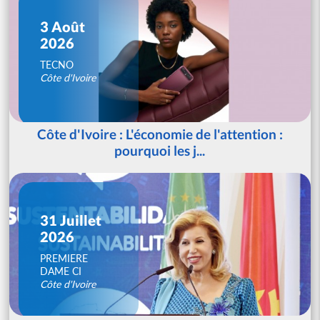
3 Août
2026
TECNO
Côte d'Ivoire
Côte d'Ivoire : L'économie de l'attention :
pourquoi les j...
31 Juillet
2026
PREMIERE
DAME CI
Côte d'Ivoire