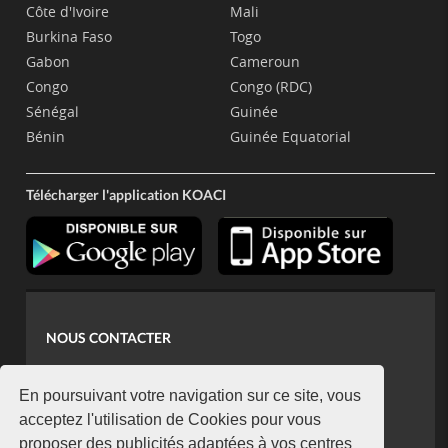
Côte d'Ivoire
Mali
Burkina Faso
Togo
Gabon
Cameroun
Congo
Congo (RDC)
Sénégal
Guinée
Bénin
Guinée Equatorial
Télécharger l'application KOACI
NOUS CONTACTER
contact@koaci.com
koaci@yahoo.fr
En poursuivant votre navigation sur ce site, vous
+225 07 08 85 52 93
acceptez l'utilisation de Cookies pour vous
proposer des publicités adaptées à vos centres