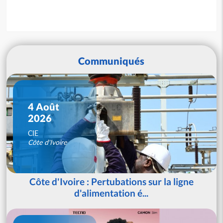
Communiqués
4 Août
2026
CIE
Côte d'Ivoire
Côte d'Ivoire : Pertubations sur la ligne
d'alimentation é...