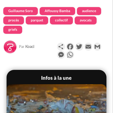
Guillaume Soro
Affoussy Bamba
audience
procès
parquet
collectif
avocats
griefs
Partager
Facebook
Twitter
Email
Gmail
Par
Koaci
Messenger
WhatsApp
Infos à la une