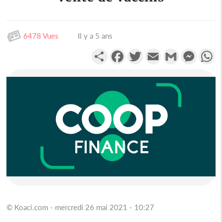
6478 Vues
Il y a 5 ans
Partager
Facebook
Twitter
Email
Gmail
Messen
W
© Koaci.com - mercredi 26 mai 2021 - 10:27