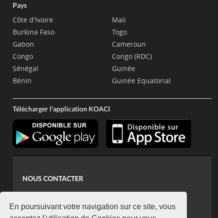
Pays
Côte d'Ivoire
Mali
Burkina Faso
Togo
Gabon
Cameroun
Congo
Congo (RDC)
Sénégal
Guinée
Bénin
Guinée Equatorial
Télécharger l'application KOACI
NOUS CONTACTER
contact@koaci.com
koaci@yahoo.fr
En poursuivant votre navigation sur ce site, vous