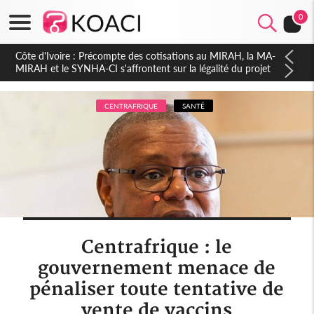
0
Côte d'Ivoire : Indépendance 2026, Thiam plaide pour un
environnement démocratique plus apaisé
CENTRAFRIQUE
SANTÉ
Centrafrique : le
gouvernement menace de
pénaliser toute tentative de
vente de vaccins