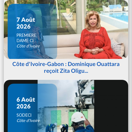
7 Août
2026
PREMIERE
DAME CI
Côte d'Ivoire
Côte d'Ivoire-Gabon : Dominique Ouattara
reçoit Zita Oligu...
6 Août
2026
SODECI
Côte d'Ivoire