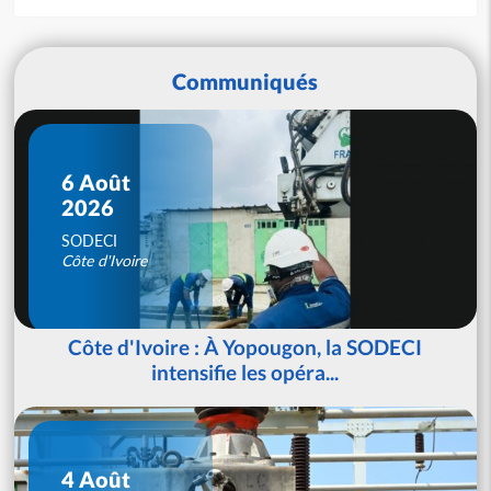
Communiqués
6 Août
2026
SODECI
Côte d'Ivoire
Côte d'Ivoire : À Yopougon, la SODECI
intensifie les opéra...
4 Août