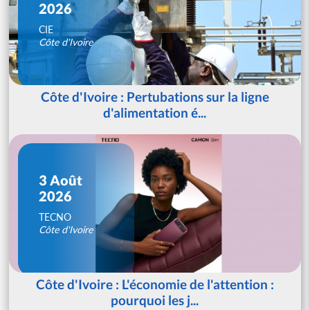
2026
CIE
Côte d'Ivoire
Côte d'Ivoire : Pertubations sur la ligne
d'alimentation é...
3 Août
2026
TECNO
Côte d'Ivoire
Côte d'Ivoire : L'économie de l'attention :
pourquoi les j...