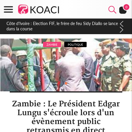
0
Côte d'Ivoire : Election FIF, le frère de feu Sidy Diallo se lance
dans la course
ZAMBIE
POLITIQUE
Zambie : Le Président Edgar
Lungu s'écroule lors d'un
évènement public
retransmis en direct