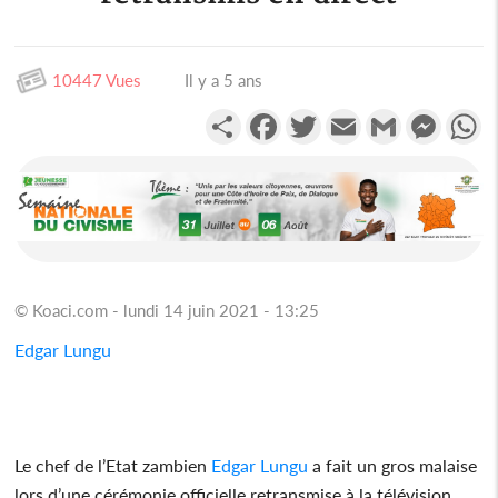
10447 Vues
Il y a 5 ans
Partager
Facebook
Twitter
Email
Gmail
Messen
W
© Koaci.com - lundi 14 juin 2021 - 13:25
Edgar Lungu
Le chef de l’Etat zambien
Edgar Lungu
a fait un gros malaise
lors d’une cérémonie officielle retransmise à la télévision