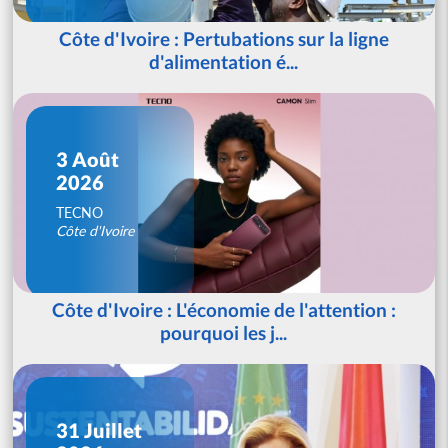
Côte d'Ivoire : Pertubations sur la ligne
d'alimentation é...
3 Août
2026
TECNO
Côte d'Ivoire
Côte d'Ivoire : L'économie de l'attention :
pourquoi les j...
31 Juillet