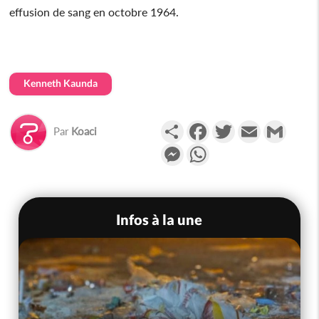
effusion de sang en octobre 1964.
Kenneth Kaunda
Partager
Facebook
Twitter
Email
Gmail
Par
Koaci
Messenger
WhatsApp
Infos à la une