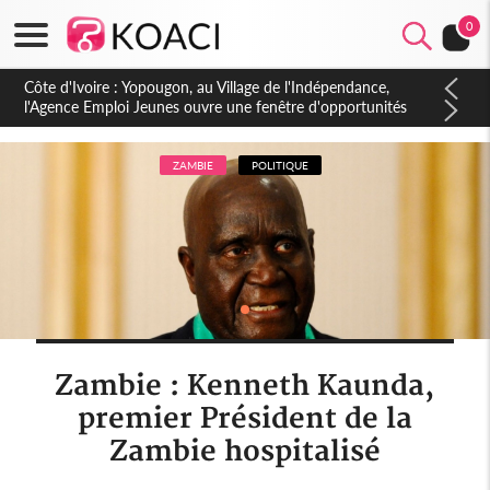
0
Côte d'Ivoire : CHU de Treichville, après la fronde, les agents
contractuels obtiennent un accord avec la direction sur les
arriérés du SMIG 2023
ZAMBIE
POLITIQUE
Zambie : Kenneth Kaunda,
premier Président de la
Zambie hospitalisé