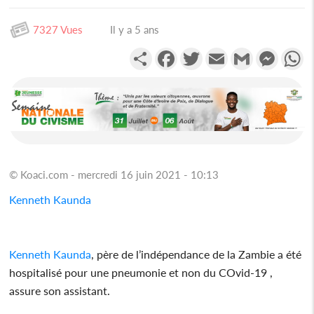
7327 Vues
Il y a 5 ans
Partager
Facebook
Twitter
Email
Gmail
Messen
W
© Koaci.com - mercredi 16 juin 2021 - 10:13
Kenneth Kaunda
Kenneth Kaunda
, père de l’indépendance de la Zambie a été
hospitalisé pour une pneumonie et non du COvid-19 ,
assure son assistant.