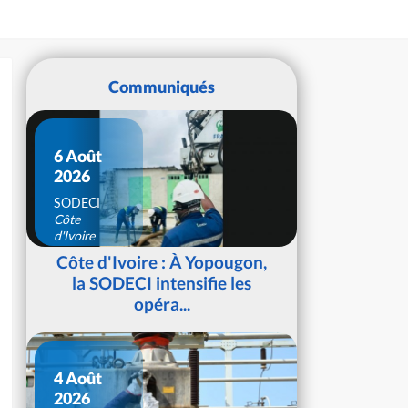
Communiqués
6 Août
2026
SODECI
Côte
d'Ivoire
Côte d'Ivoire : À Yopougon,
la SODECI intensifie les
opéra...
4 Août
2026