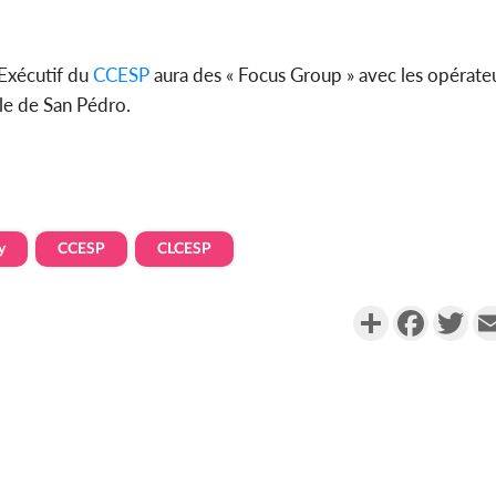
 Exécutif du
CCESP
aura des « Focus Group » avec les opérateu
lle de San Pédro.
y
CCESP
CLCESP
Partager
Faceboo
Twi