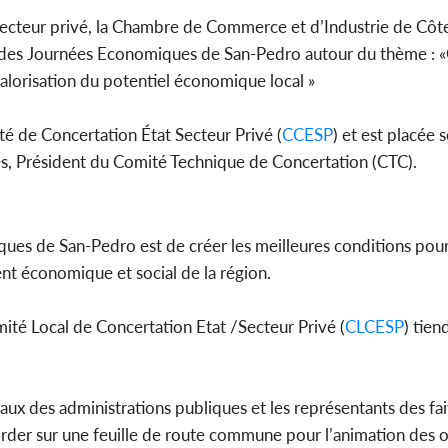
secteur privé, la Chambre de Commerce et d’Industrie de Côte 
on des Journées Economiques de San-Pedro autour du thème : 
valorisation du potentiel économique local »
Côte d'
d'Indépend
de l'Etat
té de Concertation État Secteur Privé (
CCESP
) et est placée 
es, Président du Comité Technique de Concertation (CTC).
ques de San-Pedro est de créer les meilleures conditions pou
nt économique et social de la région.
ité Local de Concertation Etat /Secteur Privé (
CLCESP
) tien
naux des administrations publiques et les représentants des fai
corder sur une feuille de route commune pour l’animation des 