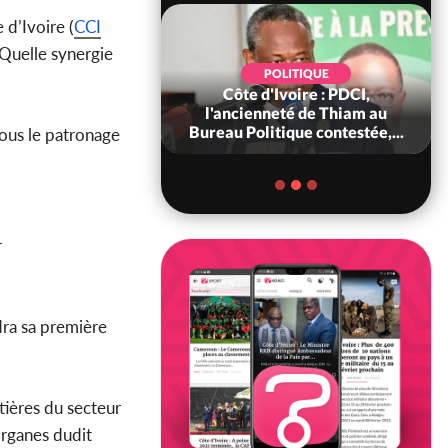
d’Ivoire (
CCI
«Quelle synergie
POLITIQUE
POLITIQUE
Ivoire : 66 ans
Côte d'Ivoire : PDCI,
ance, Affi au Chef
l'ancienneté de Thiam au
 : « Le moment...
Bureau Politique contestée,...
sous le patronage
r
dra sa première
tières du secteur
organes dudit