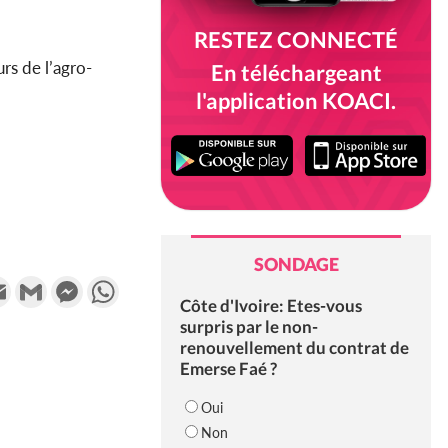
RESTEZ CONNECTÉ
rs de l’agro-
En téléchargeant
l'application KOACI.
SONDAGE
k
tter
Email
Gmail
Messenger
WhatsApp
Côte d'Ivoire: Etes-vous
surpris par le non-
renouvellement du contrat de
Emerse Faé ?
Oui
Non