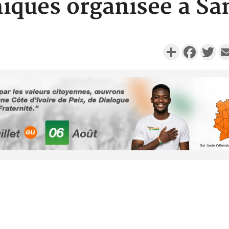
iques organisée à Sa
Partager
Faceboo
Twi
Côte d'
période 
soldes du 
Côte d'Iv
CCI-BF dé
échange 