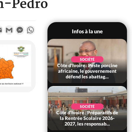
n-Pedro
k
tter
Email
Gmail
Messenger
WhatsApp
Infos à la une
SOCIÉTÉ
SOCIÉTÉ
Ivoire : Seconde
Côte d'Ivoire : Peste porcine
légale des ventes
africaine, le gouvernement
10 au 31 août 2...
défend les abattag...
ECONOMIE
SOCIÉTÉ
oire-Burkina : La
Côte d'Ivoire : Préparatifs de
sire instaurer un
la Rentrée Scolaire 2026-
constant avec...
2027, les responsab...