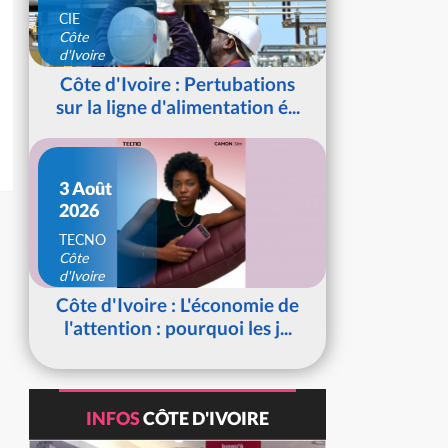
CIE
Côte
d'Ivoire
Côte d'Ivoire : Pertubations
sur la ligne d'alimentation é...
3 Août
2026
TECNO
Côte
d'Ivoire
Côte d'Ivoire : L'économie de
l'attention : pourquoi les j...
INFOS
CÔTE D'IVOIRE