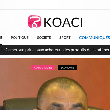
COMMUNIQUÉS
UE
POLITIQUE
SOCIÉTÉ
SPORT
conde période légale des ventes soldes du 10 au 31 août 202
CÔTE D'IVOIRE
ECONOMIE