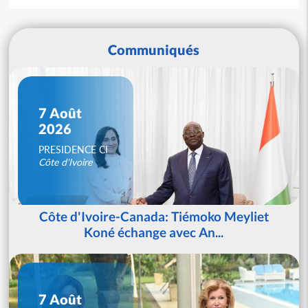
Communiqués
7 Août
2026
PRESIDENCE CI
Côte d'Ivoire
Côte d'Ivoire-Canada: Tiémoko Meyliet
Koné échange avec An...
7 Août