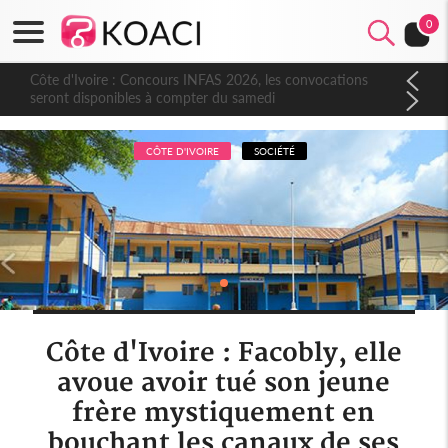
0
Côte d'Ivoire : Concours INFAS 2026, les convocations
seront disponibles à compter du samedi
CÔTE D'IVOIRE
SOCIÉTÉ
Côte d'Ivoire : Facobly, elle
avoue avoir tué son jeune
frère mystiquement en
bouchant les canaux de ses