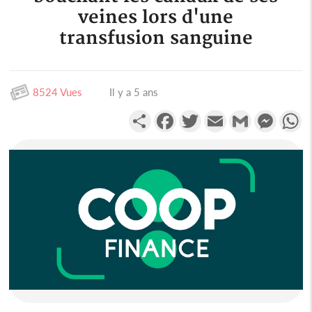
veines lors d'une
transfusion sanguine
8524 Vues
Il y a 5 ans
Partager
Facebook
Twitter
Email
Gmail
Messen
W