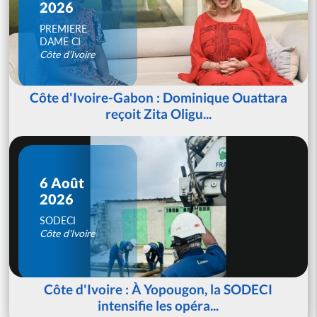
2026
PREMIERE
DAME CI
Côte d'Ivoire
Côte d'Ivoire-Gabon : Dominique Ouattara
reçoit Zita Oligu...
6 Août
2026
SODECI
Côte d'Ivoire
Côte d'Ivoire : À Yopougon, la SODECI
intensifie les opéra...