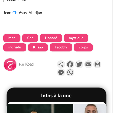
Jean
Chr
ésus, Abidjan
Man
Chr
Honoré
mystique
individu
Kiriao
Facobly
corps
Partager
Facebook
Twitter
Email
Gmail
Par
Koaci
Messenger
WhatsApp
Infos à la une