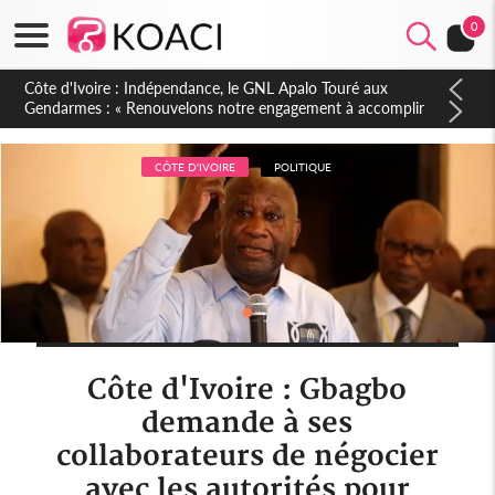
0
Sierra Leone : Un projet de réforme constitutionnelle en
gestation, points clés des amendements, un exclu d'avance
CÔTE D'IVOIRE
POLITIQUE
Côte d'Ivoire : Gbagbo
demande à ses
collaborateurs de négocier
avec les autorités pour