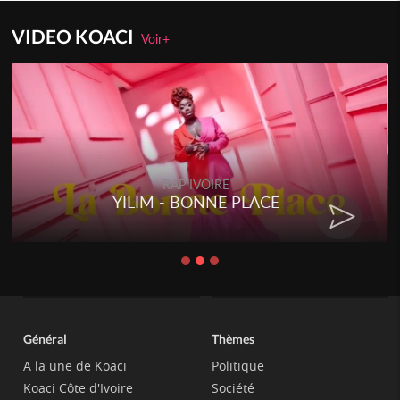
VIDEO KOACI
Voir+
RAP IVOIRE
YILIM - BONNE PLACE
Général
Thèmes
A la une de Koaci
Politique
Koaci Côte d'Ivoire
Société