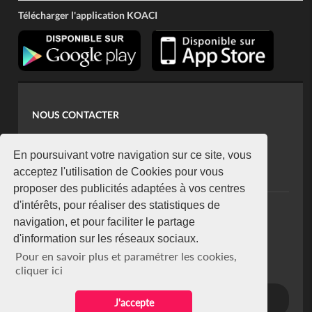
Télécharger l'application KOACI
NOUS CONTACTER
contact@koaci.com
koaci@yahoo.fr
En poursuivant votre navigation sur ce site, vous
+225 07 08 85 52 93
acceptez l'utilisation de Cookies pour vous
proposer des publicités adaptées à vos centres
d'intérêts, pour réaliser des statistiques de
NEWSLETTER
navigation, et pour faciliter le partage
Restez connecté via notre newsletter
d'information sur les réseaux sociaux.
S'abonner
Pour en savoir plus et paramétrer les cookies,
Se désabonner
cliquer ici
J'accepte