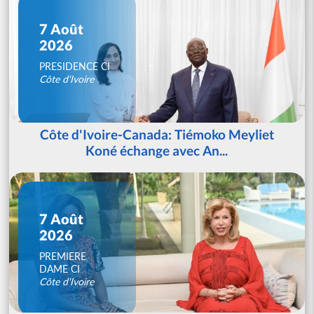
7 Août
2026
PRESIDENCE CI
Côte d'Ivoire
Côte d'Ivoire-Canada: Tiémoko Meyliet
Koné échange avec An...
7 Août
2026
PREMIERE
DAME CI
Côte d'Ivoire