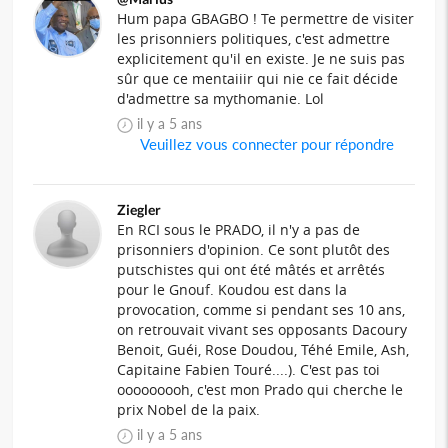
Hum papa GBAGBO ! Te permettre de visiter
les prisonniers politiques, c'est admettre
explicitement qu'il en existe. Je ne suis pas
sûr que ce mentaiiir qui nie ce fait décide
d'admettre sa mythomanie. Lol
il y a 5 ans
Veuillez vous connecter pour répondre
Ziegler
En RCI sous le PRADO, il n'y a pas de
prisonniers d'opinion. Ce sont plutôt des
putschistes qui ont été mâtés et arrêtés
pour le Gnouf. Koudou est dans la
provocation, comme si pendant ses 10 ans,
on retrouvait vivant ses opposants Dacoury
Benoit, Guéi, Rose Doudou, Téhé Emile, Ash,
Capitaine Fabien Touré....). C'est pas toi
ooooooooh, c'est mon Prado qui cherche le
prix Nobel de la paix.
il y a 5 ans