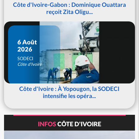
Côte d'Ivoire-Gabon : Dominique Ouattara
reçoit Zita Oligu...
6 Août
2026
SODECI
Côte d'Ivoire
Côte d'Ivoire : À Yopougon, la SODECI
intensifie les opéra...
INFOS
CÔTE D'IVOIRE