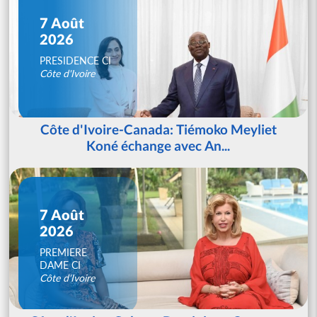
7 Août
2026
PRESIDENCE CI
Côte d'Ivoire
Côte d'Ivoire-Canada: Tiémoko Meyliet
Koné échange avec An...
7 Août
2026
PREMIERE
DAME CI
Côte d'Ivoire