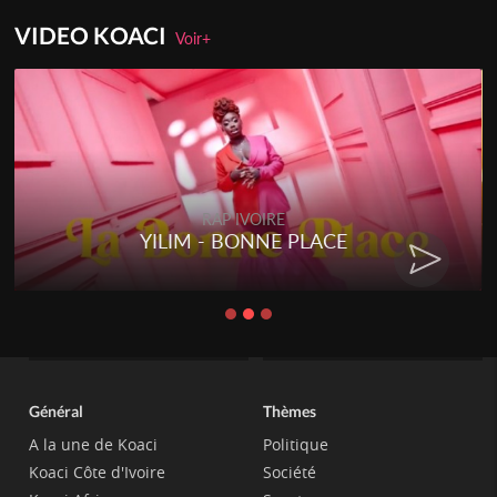
VIDEO KOACI
Voir+
RAP IVOIRE
YILIM - BONNE PLACE
Général
Thèmes
A la une de Koaci
Politique
Koaci Côte d'Ivoire
Société