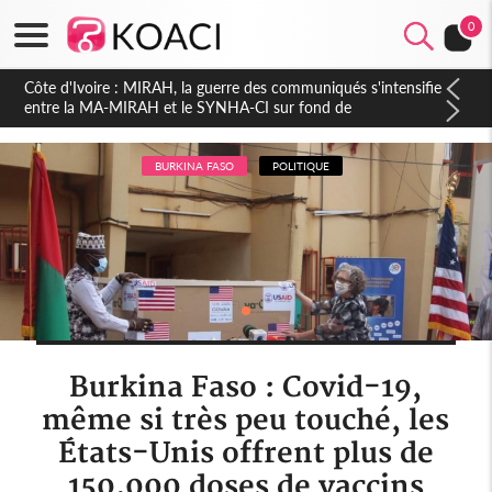
0
Côte d'Ivoire : Indépendance 2026, Thiam plaide pour un
environnement démocratique plus apaisé
BURKINA FASO
POLITIQUE
Burkina Faso : Covid-19,
même si très peu touché, les
États-Unis offrent plus de
150.000 doses de vaccins