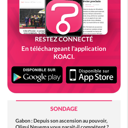
RESTEZ CONNECTÉ
En téléchargeant l'application
KOACI.
SONDAGE
Gabon : Depuis son ascension au pouvoir,
Oligui Nguema vous parait-il compétent ?