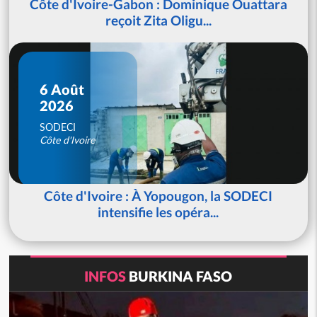
Côte d'Ivoire-Gabon : Dominique Ouattara
reçoit Zita Oligu...
6 Août
2026
SODECI
Côte d'Ivoire
Côte d'Ivoire : À Yopougon, la SODECI
intensifie les opéra...
INFOS
BURKINA FASO