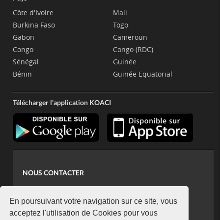
Côte d'Ivoire
Mali
Burkina Faso
Togo
Gabon
Cameroun
Congo
Congo (RDC)
Sénégal
Guinée
Bénin
Guinée Equatorial
Télécharger l'application KOACI
NOUS CONTACTER
contact@koaci.com
koaci@yahoo.fr
En poursuivant votre navigation sur ce site, vous
+225 07 08 85 52 93
acceptez l'utilisation de Cookies pour vous