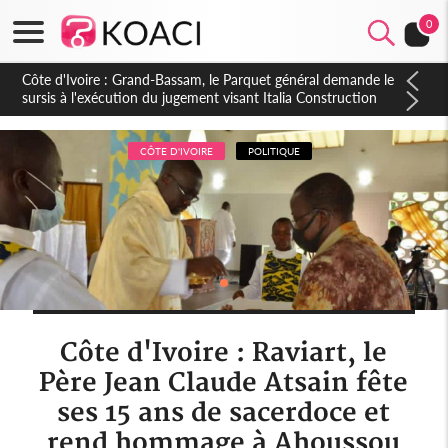
0
Côte d'Ivoire : Indépendance à Dakpadou, la sous-préfète
Hôma Viviane Manissan appelle à une appropriation locale du
PND 2026-2030
CÔTE D'IVOIRE
POLITIQUE
Côte d'Ivoire : Raviart, le
Père Jean Claude Atsain fête
ses 15 ans de sacerdoce et
rend hommage à Ahoussou