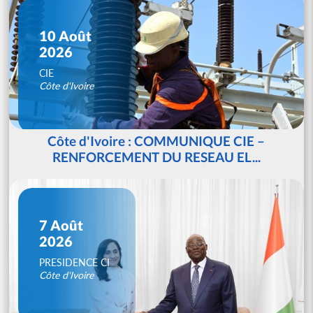
10 Août
2026
CIE
Côte d'Ivoire
Côte d'Ivoire : COMMUNIQUE CIE –
RENFORCEMENT DU RESEAU EL...
7 Août
2026
PRESIDENCE CI
Côte d'Ivoire