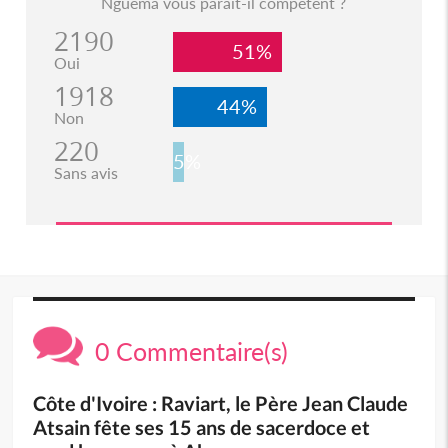
Nguema vous parait-il compétent ?
2190
51%
Oui
1918
44%
Non
220
5%
Sans avis
0 Commentaire(s)
Côte d'Ivoire : Raviart, le Père Jean Claude
Atsain fête ses 15 ans de sacerdoce et