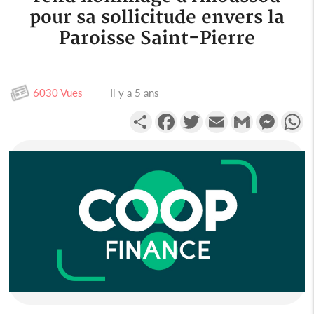
pour sa sollicitude envers la
Paroisse Saint-Pierre
6030 Vues
Il y a 5 ans
Partager
Facebook
Twitter
Email
Gmail
Messen
W