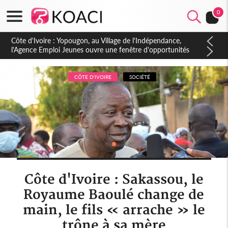
0
Côte d'Ivoire : CHU de Treichville, après la fronde, les agents
contractuels obtiennent un accord avec la direction sur les
arriérés du SMIG 2023
CÔTE D'IVOIRE
SOCIÉTÉ
Côte d'Ivoire : Sakassou, le
Royaume Baoulé change de
main, le fils « arrache » le
trône à sa mère