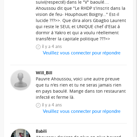
suivi(respecté) dans le "V" baoulé....
Ahoussou dit que "Le RHDP s'inscrit dans la
vision de feu- Houphouet Boigny..." Est-il
lucide ???>>. Que dira alors Gbagbo Laurent
qui reste le SEUL et UNIQUE chef d'Etat á
dormir á Yakro et qui a voulu réellement
transférer la capitale politique ???>>
il y a 4 ans
Veuillez vous connecter pour répondre
Will_Bill
Pauvre Ahoussou, voici une autre preuve
que tu n'es rien et tu ne seras jamais rien
en pays baoulé. Mange dans ton restaurant
infecté et ferme là.
il y a 4 ans
Veuillez vous connecter pour répondre
Babili