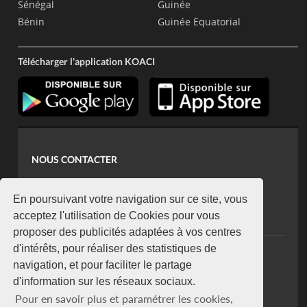
Sénégal
Guinée
Bénin
Guinée Equatorial
Télécharger l'application KOACI
NOUS CONTACTER
contact@koaci.com
koaci@yahoo.fr
En poursuivant votre navigation sur ce site, vous
+225 07 08 85 52 93
acceptez l'utilisation de Cookies pour vous
proposer des publicités adaptées à vos centres
d'intérêts, pour réaliser des statistiques de
NEWSLETTER
navigation, et pour faciliter le partage
Restez connecté via notre newsletter
d'information sur les réseaux sociaux.
S'abonner
Pour en savoir plus et paramétrer les cookies,