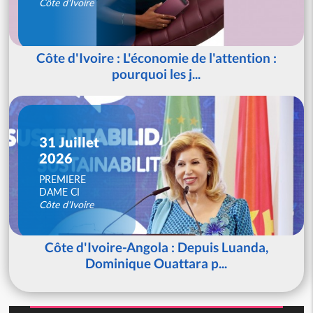
Côte d'Ivoire
Côte d'Ivoire : L'économie de l'attention :
pourquoi les j...
31 Juillet
2026
PREMIERE
DAME CI
Côte d'Ivoire
Côte d'Ivoire-Angola : Depuis Luanda,
Dominique Ouattara p...