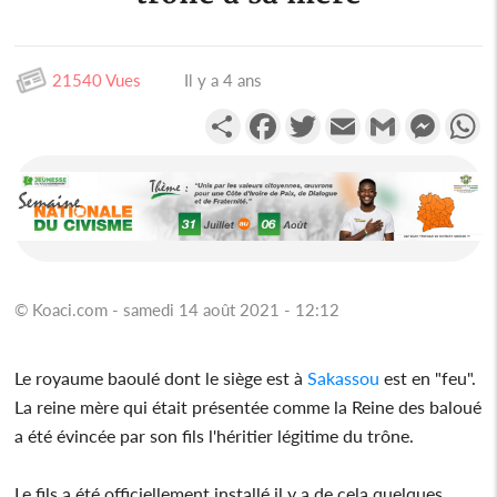
21540 Vues
Il y a 4 ans
Partager
Facebook
Twitter
Email
Gmail
Messen
W
© Koaci.com - samedi 14 août 2021 - 12:12
Le royaume baoulé dont le siège est à
Sakassou
est en "feu".
La reine mère qui était présentée comme la Reine des baloué
a été évincée par son fils l'héritier légitime du trône.
Le fils a été officiellement installé il y a de cela quelques