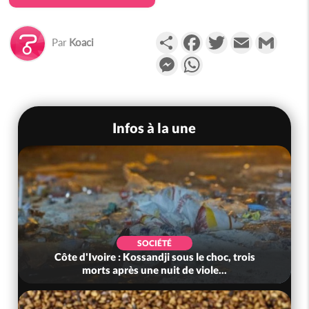
Partager
Facebook
Twitter
Email
Gmail
Par
Koaci
Messenger
WhatsApp
Infos à la une
SOCIÉTÉ
Côte d'Ivoire : Kossandji sous le choc, trois
morts après une nuit de viole...