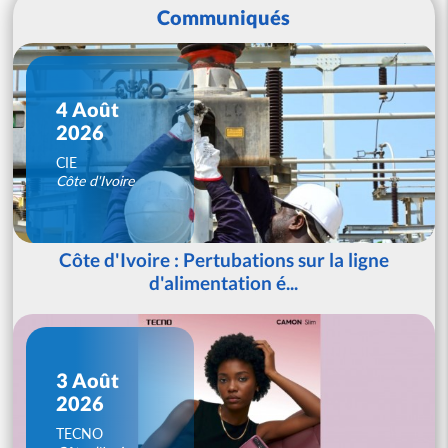
Communiqués
4 Août
2026
CIE
Côte d'Ivoire
Côte d'Ivoire : Pertubations sur la ligne
d'alimentation é...
3 Août
2026
TECNO