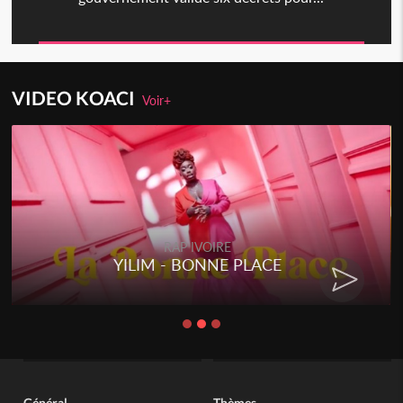
VIDEO KOACI
Voir+
RAP IVOIRE
YILIM - BONNE PLACE
Général
Thèmes